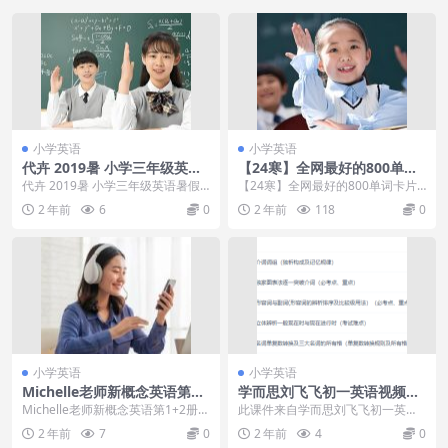
小学英语
小学英语
代卉 2019暑 小学三年级英语
【24寒】全网最好的800单词
暑假系统班
卡片完美打印版
代卉 2019暑 小学三年级英语暑假
【24寒】全网最好的800单词卡片
系统班目录：├─第01讲.英语学习
完美打印版 目录： ├─每页4图打印
2 年前
6
0
2 年前
118
0
重要性.m...
│ ├...
小学英语
小学英语
Michelle老师新概念英语第1+
学而思刘飞飞初一英语视频课
2册中外教双师伴学视频课程
程（六次课攻破语法高频考
Michelle老师新概念英语第1+2册中
此课件来自学而思刘飞飞初一英语
点）
外教双师伴学视频课程中教Michel
视频课程（六次课攻破语法高频考
2 年前
7
0
2 年前
4
0
l...
点），主讲刘飞飞老师...