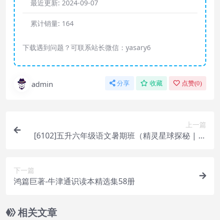
最近更新:
2024-09-07
累计销量:
164
下载遇到问题？可联系站长微信：yasary6
admin
分享
收藏
点赞(
0
)
上一篇
[6102]五升六年级语文暑期班（精灵星球探秘 | 畅
享语文成长计划21级）
下一篇
鸿篇巨著-牛津通识读本精选集58册
相关文章