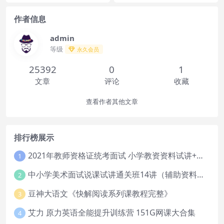
作者信息
admin
等级
永久会员
25392
0
1
文章
评论
收藏
查看作者其他文章
排行榜展示
2021年教师资格证统考面试 小学教资资料试讲+答辩
1
中小学美术面试说课试讲通关班14讲（辅助资料第一套）
2
豆神大语文《快解阅读系列课教程完整》
3
艾力 原力英语全能提升训练营 151G网课大合集
4