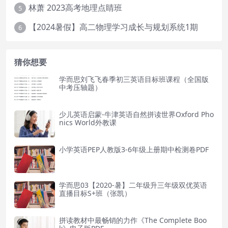
林萧 2023高考地理点睛班
5
【2024暑假】高二物理学习成长与规划系统1期
6
猜你想要
学而思刘飞飞春季初三英语目标班课程（全国版
中考压轴题）
少儿英语启蒙-牛津英语自然拼读世界Oxford Pho
nics World外教课
小学英语PEP人教版3-6年级上册期中检测卷PDF
学而思03【2020-暑】二年级升三年级双优英语
直播目标S+班（张凯）
拼读教材中最畅销的力作《The Complete Boo