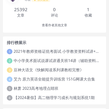
25392
0
1
文章
评论
收藏
查看作者其他文章
排行榜展示
2021年教师资格证统考面试 小学教资资料试讲+答辩
1
中小学美术面试说课试讲通关班14讲（辅助资料第一套）
2
豆神大语文《快解阅读系列课教程完整》
3
艾力 原力英语全能提升训练营 151G网课大合集
4
林萧 2023高考地理点睛班
5
【2024暑假】高二物理学习成长与规划系统1期
6