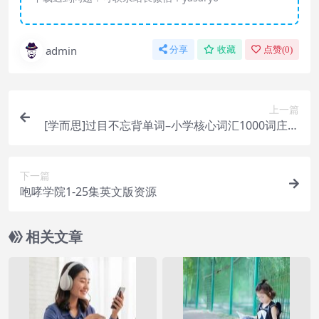
admin
分享
收藏
点赞(
0
)
上一篇
[学而思]过目不忘背单词–小学核心词汇1000词庄海
燕
下一篇
咆哮学院1-25集英文版资源
相关文章