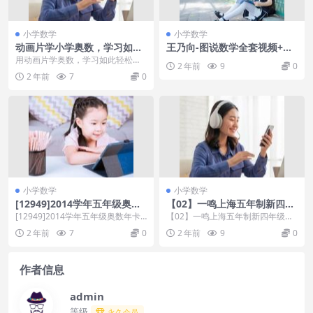
小学数学
小学数学
动画片学小学奥数，学习如此
王乃向-图说数学全套视频+讲
轻松快乐！ 视频38集
义
用动画片学奥数，学习如此轻松快
2 年前
9
0
乐！ 视频【完结】38集
2 年前
7
0
小学数学
小学数学
[12949]2014学年五年级奥数
【02】一鸣上海五年制新四年
年卡（竞赛班）[66讲全]
级奥数年卡（竞赛班）
[12949]2014学年五年级奥数年卡
【02】一鸣上海五年制新四年级奥
（竞赛班）[66讲全][百度云网盘]
数年卡（竞赛班）[百度网盘免费下
2 年前
7
0
2 年前
9
0
课...
载] 课程目录：...
作者信息
admin
等级
永久会员