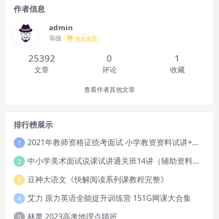
作者信息
admin
等级
永久会员
25392
0
1
文章
评论
收藏
查看作者其他文章
排行榜展示
2021年教师资格证统考面试 小学教资资料试讲+答辩
1
中小学美术面试说课试讲通关班14讲（辅助资料第一套）
2
豆神大语文《快解阅读系列课教程完整》
3
艾力 原力英语全能提升训练营 151G网课大合集
4
林萧 2023高考地理点睛班
5