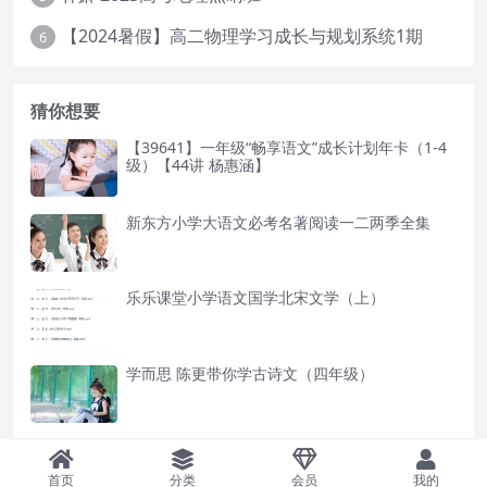
【2024暑假】高二物理学习成长与规划系统1期
6
猜你想要
【39641】一年级“畅享语文”成长计划年卡（1-4
级）【44讲 杨惠涵】
新东方小学大语文必考名著阅读一二两季全集
乐乐课堂小学语文国学北宋文学（上）
学而思 陈更带你学古诗文（四年级）
小学语文汉字系列动画课程,偏旁、部首、多音
字、同音字、形近字
首页
分类
会员
我的