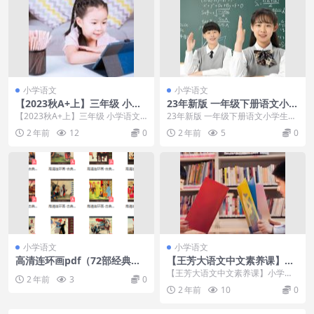
小学语文
小学语文
【2023秋A+上】三年级 小学
23年新版 一年级下册语文小学
语文 于戈子琦
生创新学习课堂笔记百度云网
【2023秋A+上】三年级 小学语文
23年新版 一年级下册语文小学生创
于戈子琦 目录： 第10讲 【写】主
新学习课堂笔记百度云网今天给大
2 年前
12
0
2 年前
5
0
题习作...
家分享一份课堂笔...
小学语文
小学语文
高清连环画pdf（72部经典连
【王芳大语文中文素养课】小
环画故事）
学语文六年级（上）【部编
【王芳大语文中文素养课】小学语
2 年前
3
0
版】
文六年级（上）【部编版】
2 年前
10
0