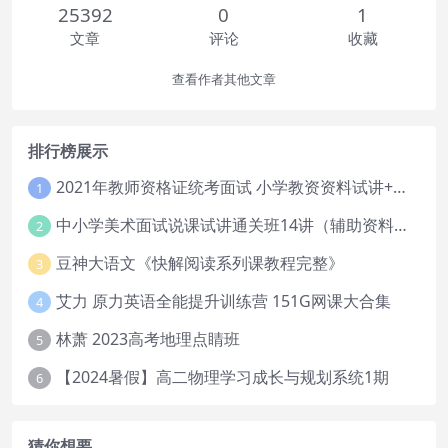
25392
0
1
文章
评论
收藏
查看作者其他文章
排行榜展示
2021年教师资格证统考面试 小学教资资料试讲+答辩
1
中小学美术面试说课试讲通关班14讲（辅助资料第一套）
2
豆神大语文《快解阅读系列课教程完整》
3
艾力 原力英语全能提升训练营 151G网课大合集
4
林萧 2023高考地理点睛班
5
【2024暑假】高二物理学习成长与规划系统1期
6
猜你想要