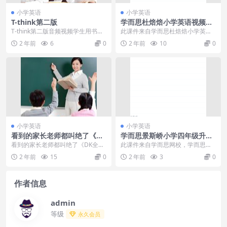
小学英语
小学英语
T-think第二版
学而思杜焙焙小学英语视频教
程三年级春次课（中外教双优
T-think第二版音频视频学生用书教
此课件来自学而思杜焙焙小学英语
系）
学资源
视频教程三年级春次课（中外教双
2 年前
6
0
2 年前
10
0
优系），此课件主要知...
小学英语
小学英语
看到的家长老师都叫绝了《DK
学而思景斯峤小学四年级升五
全彩图解语法》高清原版PDF
年级英语2020暑期培训班课程
看到的家长老师都叫绝了《DK全彩
此课件来自学而思网校，学而思景
图解语法》高清原版PDF 几乎涵盖
斯峤小学四年级升五年级英语2020
2 年前
15
0
2 年前
3
0
从初级到高级所...
暑期培训班课程，...
作者信息
admin
等级
永久会员