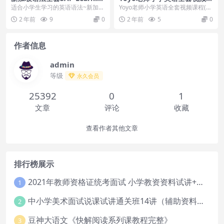
g Grammar Workbook pdf
程(自然拼读+音标+语法+小升
适合小学生学习的英语语法~新加坡
Yoyo老师小学英语全套视频课程(自
初)
语法全套SAP Learning Grammar...
然拼读+音标+语法+小升初)新东方
2 年前
9
0
2 年前
5
0
福州学校少...
作者信息
admin
等级
永久会员
25392
0
1
文章
评论
收藏
查看作者其他文章
排行榜展示
2021年教师资格证统考面试 小学教资资料试讲+答辩
1
中小学美术面试说课试讲通关班14讲（辅助资料第一套）
2
豆神大语文《快解阅读系列课教程完整》
3