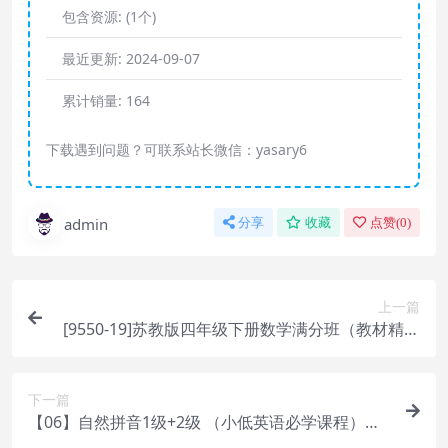
包含资源:
(1个)
最近更新:
2024-09-07
累计销量:
164
下载遇到问题？可联系站长微信：yasary6
admin
分享
收藏
点赞(
0
)
上一篇
[9550-19]苏教版四年级下册数学满分班（教材精讲
+奥数知识拓展）［ 彭丹V-S19讲全］
下一篇
【06】自然拼音1级+2级 （小低英语必学课程）【1
5讲 王欣】