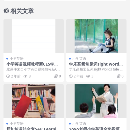
相关文章
小学英语
小学英语
小学英语视频教程新CES学习
学乐高频常见词sight words
法（快速学会英语语法）
tale 绘本故事mp3+pdf
此课件来自小学英语视频教程新CE
学乐高频常见词sight words tale 绘
S学习法（快速学会英语语法），采
本故事mp3+pdf[百度云网...
2 年前
8
0
2 年前
3
0
用动画教学的方式...
小学英语
小学英语
新加坡语法全套SAP Learnin
Yoyo老师小学英语全套视频课