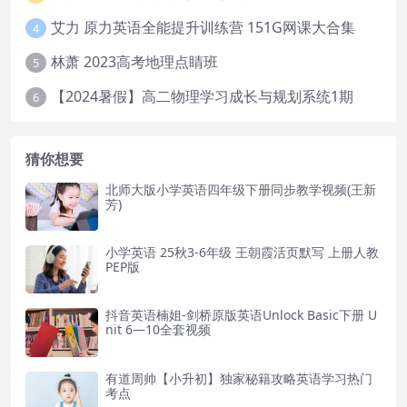
艾力 原力英语全能提升训练营 151G网课大合集
4
林萧 2023高考地理点睛班
5
【2024暑假】高二物理学习成长与规划系统1期
6
猜你想要
北师大版小学英语四年级下册同步教学视频(王新
芳)
小学英语 25秋3-6年级 王朝霞活页默写 上册人教
PEP版
抖音英语楠姐-剑桥原版英语Unlock Basic下册 U
nit 6—10全套视频
有道周帅【小升初】独家秘籍攻略英语学习热门
考点