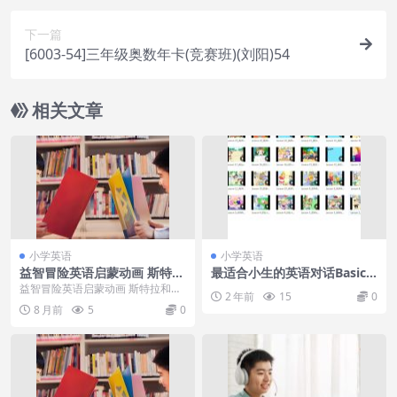
下一篇
[6003-54]三年级奥数年卡(竞赛班)(刘阳)54
相关文章
小学英语
小学英语
益智冒险英语启蒙动画 斯特拉
最适合小生的英语对话Basic
和山姆 Stella and Sam
Dialogue (for Beginners)
益智冒险英语启蒙动画 斯特拉和山
2 年前
15
0
姆 Stella and Sam，益智冒险英语
8 月前
5
0
启...