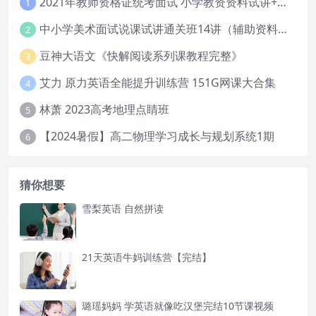
2021年教师资格证统考面试 小学教资资料试讲+答辩
1
中小学美术面试说课试讲通关班14讲（辅助资料第一套）
2
豆神大语文《快解阅读系列课教程完整》
3
艾力 原力英语全能提升训练营 151G网课大合集
4
林萧 2023高考地理点睛班
5
【2024暑假】高二物理学习成长与规划系统1期
6
猜你想要
雪梨英语 自然拼读
21天英语牛妈训练营【完结】
璐瑶妈妈 学英语就像吃汉堡完结10节课视频