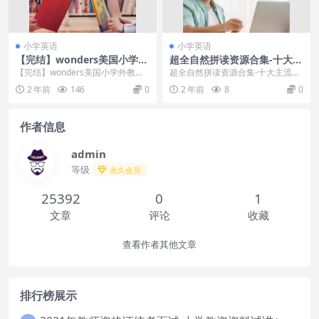
小学英语
小学英语
【完结】wonders美国小学外
超全自然拼读资源合集-十大主
教写作阅读课
流自然拼读教材绘本资源
【完结】wonders美国小学外教写
超全自然拼读资源合集-十大主流自
作阅读课 目录： 001试听课赠品-W
然拼读教材绘本资源
2 年前
146
0
2 年前
8
0
eek...
作者信息
admin
等级
永久会员
25392
0
1
文章
评论
收藏
查看作者其他文章
排行榜展示