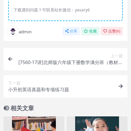
下载遇到问题？可联系站长微信：yasary6
admin
分享
收藏
点赞(
0
)
上一篇
[7560-17讲]北师版六年级下册数学满分班（教材精
讲+奥数知识拓展）[17讲田芳宇]
下一篇
小升初英语真题和专项练习题
相关文章