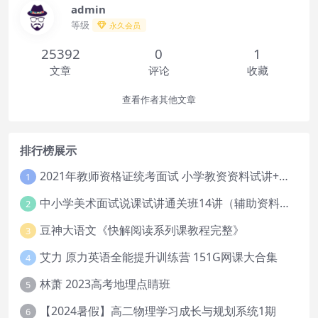
admin
等级
永久会员
25392
0
1
文章
评论
收藏
查看作者其他文章
排行榜展示
2021年教师资格证统考面试 小学教资资料试讲+答辩
1
中小学美术面试说课试讲通关班14讲（辅助资料第一套）
2
豆神大语文《快解阅读系列课教程完整》
3
艾力 原力英语全能提升训练营 151G网课大合集
4
林萧 2023高考地理点睛班
5
【2024暑假】高二物理学习成长与规划系统1期
6