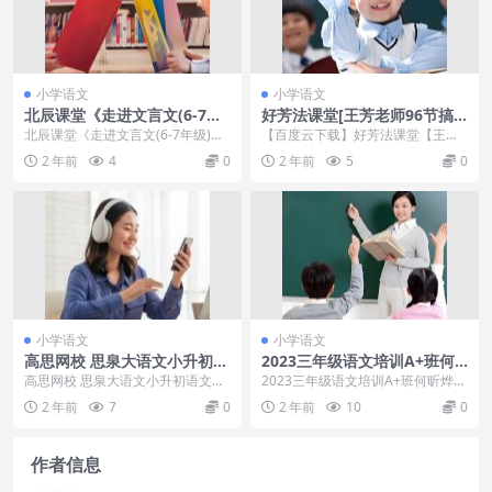
小学语文
小学语文
北辰课堂《走进文言文(6-7年
好芳法课堂[王芳老师96节搞
级)》195篇文言文精讲视频课
定阅读理解]搞定阅读理解 初
北辰课堂《走进文言文(6-7年级)》
【百度云下载】好芳法课堂【王芳
程
级+中级+高级（视频＋PDF教
195篇文言文精讲视频课程课程目
老师96节搞定阅读理解】搞定阅读
2 年前
4
0
2 年前
5
0
材）
录(资源合计...
理解 初级+中级+...
小学语文
小学语文
高思网校 思泉大语文小升初语
2023三年级语文培训A+班何
文冲刺班视频课程视频教程 教
昕烨【2023秋下】
高思网校 思泉大语文小升初语文冲
2023三年级语文培训A+班何昕烨
学视频
刺班视频课程视频教程 教学视频课
【2023秋下】 目录： 9【写】习作
2 年前
7
0
2 年前
10
0
程简介:高思网校...
技巧-神...
作者信息