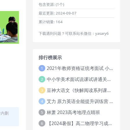
包含资源:
(1个)
最近更新:
2024-09-07
累计销量:
164
下载遇到问题？可联系站长微信：yasary6
排行榜展示
2021年教师资格证统考面试 小学教资资料试讲+答辩
1
中小学美术面试说课试讲通关班14讲（辅助资料第一套）
2
豆神大语文《快解阅读系列课教程完整》
3
艾力 原力英语全能提升训练营 151G网课大合集
4
林萧 2023高考地理点睛班
5
时内删
【2024暑假】高二物理学习成长与规划系统1期
6