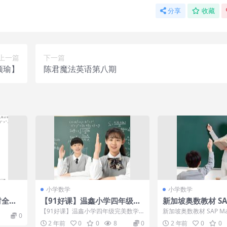
分享
收藏
上一篇
下一篇
颖瑜】
陈君魔法英语第八期
小学数学
小学数学
材全解
【91好课】温鑫小学四年级完
新加坡奥数教材 SAP
美数学超常班
lympiad 电子版P
【91好课】温鑫小学四年级完美数学
新加坡奥数教材 SAP Math
0
超常班 课程目录(资源合计3.97GB)[完
电子版PDF 新加坡的数学.
2 年前
0
0
8
0
2 年前
0
0
结...