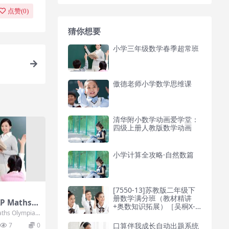
点赞(
0
)
猜你想要
小学三年级数学春季超常班
傲德老师小学数学思维课
清华附小数学动画爱学堂：
四级上册人教版数学动画
小学计算全攻略·自然数篇
[7550-13]苏教版二年级下
册数学满分班（教材精讲
 Maths O
+奥数知识拓展）［吴桐X-S
DF
s Olympiad
13讲全］
..
口算伴我成长自动出题系统
7
0