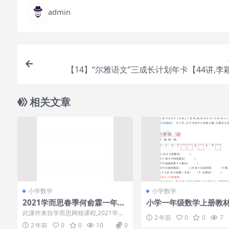
admin
【14】“尔雅语文”三成长计划年卡【44讲,李
相关文章
小学数学
小学数学
2021学而思春季何俞霖一年级
小学一年级数学上册教
数学视频课程
彩色可打印版
此课件来自学而思网校课程,2021学而
2 年前
0
0
7
思春季何俞霖一年级数学视频课程,包
2 年前
0
0
10
0
括课程视...