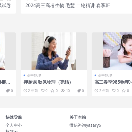
模试卷
2024高三高考生物 毛慧 二轮精讲 春季班
高中物理
高中物理
孙鹏，
押题课 耿佩物理（完结）
高三春季985物理
-MP4
0
2 年前
0
0
10
0
2 年前
0
0
快速导航
关于本站
个人中心
微信咨询yasary6
标签云