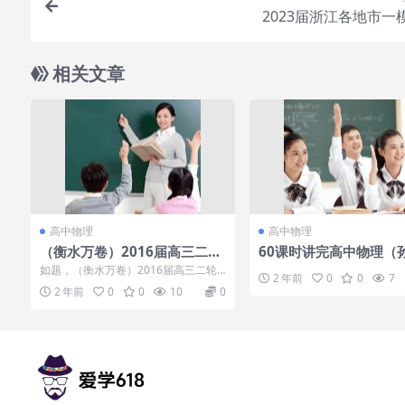
2023届浙江各地市一
相关文章
高中物理
高中物理
（衡水万卷）2016届高三二轮
60课时讲完高中物理（
复习物理周测卷（20份打包，
赵玮，吴海波主讲）RAR
如题，（衡水万卷）2016届高三二轮
2 年前
0
0
7
含解析）.rar
+PDF+DOC
复习物理周测卷（20份打包，含解
2 年前
0
0
10
0
析）.rar...