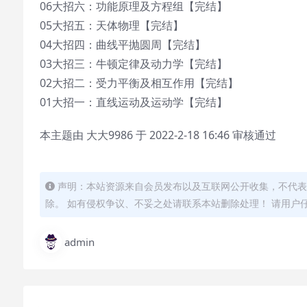
06大招六：功能原理及方程组【完结】
05大招五：天体物理【完结】
04大招四：曲线平抛圆周【完结】
03大招三：牛顿定律及动力学【完结】
02大招二：受力平衡及相互作用【完结】
01大招一：直线运动及运动学【完结】
本主题由 大大9986 于 2022-2-18 16:46 审核通过
声明：本站资源来自会员发布以及互联网公开收集，不代表
除。 如有侵权争议、不妥之处请联系本站删除处理！ 请用户
admin