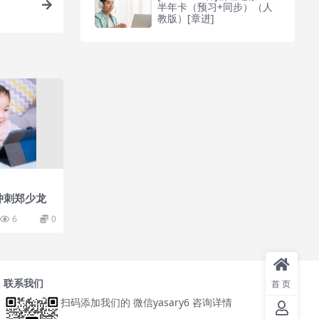
半年卡（预习+同步）（人
教版）[章进]
冲刺郑少龙
6
0
联系我们
首页
扫码添加我们的 微信yasary6 咨询详情