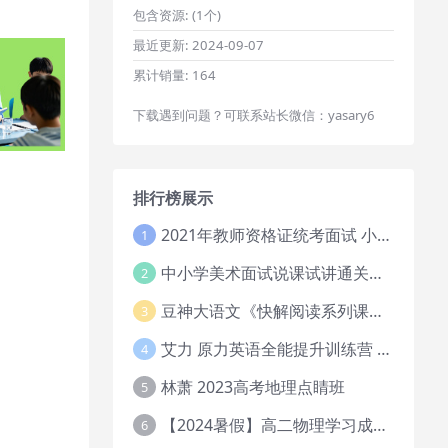
包含资源:
(1个)
最近更新:
2024-09-07
累计销量:
164
下载遇到问题？可联系站长微信：yasary6
排行榜展示
2021年教师资格证统考面试 小学教资资料试讲+答辩
1
中小学美术面试说课试讲通关班14讲（辅助资料第一套）
2
豆神大语文《快解阅读系列课教程完整》
3
艾力 原力英语全能提升训练营 151G网课大合集
4
林萧 2023高考地理点睛班
5
【2024暑假】高二物理学习成长与规划系统1期
6