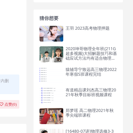
猜你想要
王羽 2023高考物理押题
2020坤哥物理全年班{211G
超多视频}大招解题技巧和基
础应试方法均有适合物理基
础不牢的同学
猿辅导宁致远高三物理2022
年寒假S班课程完结
时内删
有道精品课刘杰高三物理20
21年秋季目标班视频课程
点赞(
0
)
郑梦瑶 高二物理2021年秋
季尖端班课程
[16480-07讲]物理选修3-3