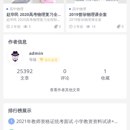
高中物理
高中物理
赵华民 2020高考物理复习全
2019曾珍物理课全套
程联报班
赵华民 2020高考物理复习全程联报
2019曾珍物理课全套
班目录：├─01. 第一章：运动的描
2 年前
5
0
2 年前
14
0
述 匀变...
作者信息
admin
等级
永久会员
25392
0
1
文章
评论
收藏
查看作者其他文章
排行榜展示
2021年教师资格证统考面试 小学教资资料试讲+答辩
1