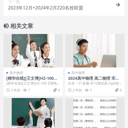
下一篇
2023年12月+2024年2月Z20名校联盟
相关文章
高中物理
高中物理
[精华在线][王文博]HZ-100
2024高中物理 高二物理 宋雨
【博闻强识1】物理必修1
晴 A+寒假班
[精华在线][王文博]HZ-100【博闻
目录：01直播-学习规划课.mp4第2
强识1】物理必修1[百度网盘免费下
节直播【第1讲】电磁感应原理深
2 年前
7
0
2 年前
7
0
载] ...
化.mp4第...