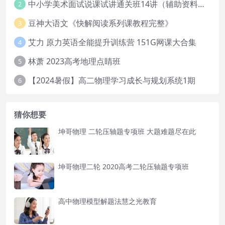
中小学美术面试说课试讲通关班14讲（辅助资料第一套）
2
豆神大语文《快解阅读系列课教程完整》
3
艾力 原力英语全能提升训练营 151G网课大合集
4
林萧 2023高考地理点睛班
5
【2024暑假】高二物理学习成长与规划系统1期
6
猜你想要
坤哥物理 二轮压轴题专项班 大题难题尽在此
坤哥物理二轮 2020高考二轮压轴题专项班
高中物理模型解题法慧之光教育