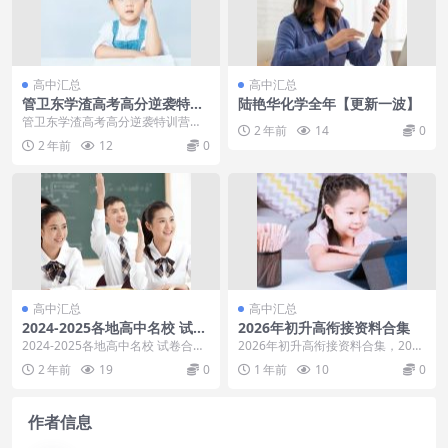
高中汇总
高中汇总
管卫东学渣高考高分逆袭特训
陆艳华化学全年【更新一波】
营之[文综逆袭]篇(6讲)AVI
管卫东学渣高考高分逆袭特训营之
2 年前
14
0
[文综逆袭]篇(6讲)AVI[百度云网盘]
2 年前
12
0
希望帮...
高中汇总
高中汇总
2024-2025各地高中名校 试卷
2026年初升高衔接资料合集
合集 9月129套
2024-2025各地高中名校 试卷合集
2026年初升高衔接资料合集，2026
9月129套，2024-2025各地高...
年初升高衔接资料合集 目录：2025
2 年前
19
0
1 年前
10
0
暑假衔...
作者信息