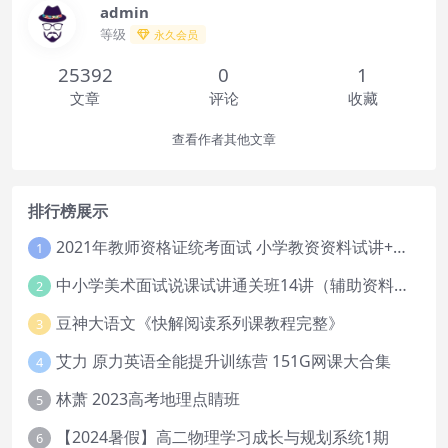
admin
等级
永久会员
25392
0
1
文章
评论
收藏
查看作者其他文章
排行榜展示
2021年教师资格证统考面试 小学教资资料试讲+答辩
1
中小学美术面试说课试讲通关班14讲（辅助资料第一套）
2
豆神大语文《快解阅读系列课教程完整》
3
艾力 原力英语全能提升训练营 151G网课大合集
4
林萧 2023高考地理点睛班
5
【2024暑假】高二物理学习成长与规划系统1期
6