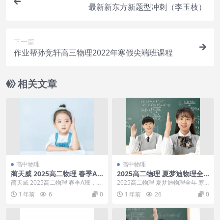
最新新东方新题型冲刺（李玉枝）
下一篇
作业帮孙竞轩高三物理2022年寒假尖端班课程
相关文章
高中物理
高中物理
蔺天威 2025高二物理 春季A
2025高二物理 夏梦迪物理全
班
年 寒假班
蔺天威 2025高二物理 春季A班，蔺
2025高二物理 夏梦迪物理全年 寒
天威 2025高二物理 春季A班目录：
假班，2025高二物理 夏梦迪物理全
1 年前
6
0
1 年前
26
0
01...
年 寒假...