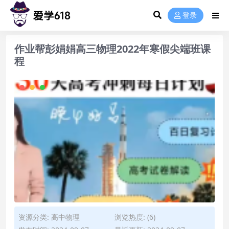
登录
作业帮彭娟娟高三物理2022年寒假尖端班课
程
资源分类:
高中物理
浏览热度: (6)