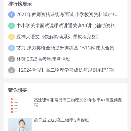
排行榜展示
2021年教师资格证统考面试 小学教资资料试讲+答辩
1
中小学美术面试说课试讲通关班14讲（辅助资料第一套）
2
豆神大语文《快解阅读系列课教程完整》
3
艾力 原力英语全能提升训练营 151G网课大合集
4
林萧 2023高考地理点睛班
5
【2024暑假】高二物理学习成长与规划系统1期
6
猜你想要
高途课堂张展博高三物理2021年秋季A+班视频课
程
蔺天威 2023高二物理 S寒假班