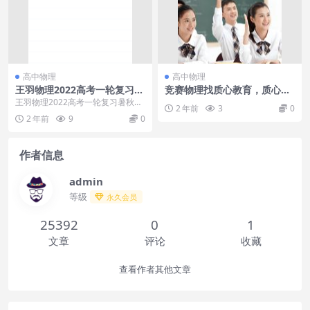
高中物理
高中物理
王羽物理2022高考一轮复习暑
竞赛物理找质心教育，质心物
秋联报13 大招十三：选修3-5
理竞赛讲师课程，质心物理竞
王羽物理2022高考一轮复习暑秋联
2 年前
3
0
氢光核
赛冬令营
报13 大招十三：选修3-5氢光核这
2 年前
9
0
类题型还是...
作者信息
admin
等级
永久会员
25392
0
1
文章
评论
收藏
查看作者其他文章