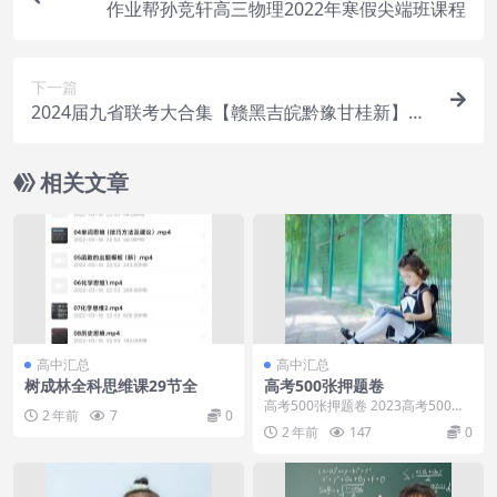
作业帮孙竞轩高三物理2022年寒假尖端班课程
下一篇
2024届九省联考大合集【赣黑吉皖黔豫甘桂新】试
卷+答案
相关文章
高中汇总
高中汇总
树成林全科思维课29节全
高考500张押题卷
高考500张押题卷 2023高考500张
2 年前
7
0
押题卷是专为2023年高考考生设计
2 年前
147
0
的一套...