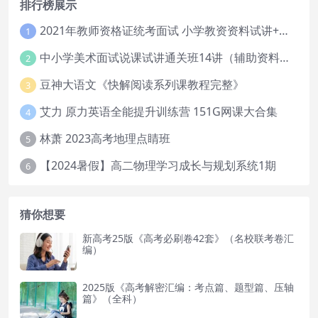
排行榜展示
2021年教师资格证统考面试 小学教资资料试讲+答辩
1
中小学美术面试说课试讲通关班14讲（辅助资料第一套）
2
豆神大语文《快解阅读系列课教程完整》
3
艾力 原力英语全能提升训练营 151G网课大合集
4
林萧 2023高考地理点睛班
5
【2024暑假】高二物理学习成长与规划系统1期
6
猜你想要
新高考25版《高考必刷卷42套》（名校联考卷汇
编）
2025版《高考解密汇编：考点篇、题型篇、压轴
篇》（全科）