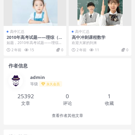
高中汇总
高中汇总
2010年高考试题——理综（重
高中冲刺课程数学
庆卷）解析版[更多课程到教育
如题，2010年高考试题——理综
欢迎大家的到来
盘jiaoyupan.com].doc
（重庆卷）解析版[更多课程到教育
2 年前
15
0
2 年前
11
0
盘jiaoyup...
作者信息
admin
等级
永久会员
25392
0
1
文章
评论
收藏
查看作者其他文章