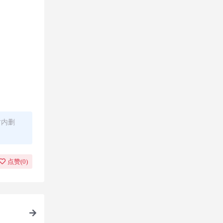
时内删
点赞(
0
)