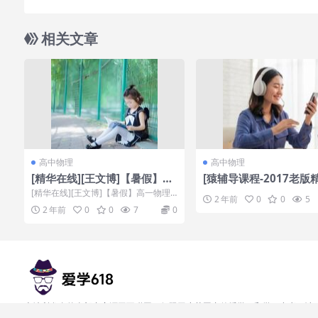
相关文章
高中物理
高中物理
[精华在线][王文博]【暑假】高
[猿辅导课程-2017老版
一物理【博闻强识】力和运动
程系列-物理高三寒假课
[精华在线][王文博]【暑假】高一物理
2 年前
0
0
5
【10讲】
【博闻强识】力和运动【10讲】[百度
2 年前
0
0
7
0
网盘免...
本站所发布的全部内容源于互联网，仅限于小范围内传播学习和学习参考，请