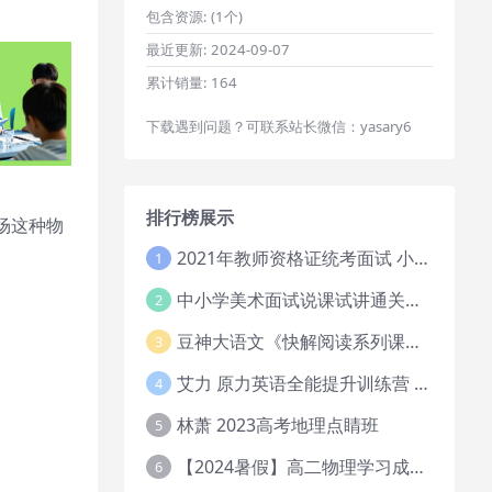
包含资源:
(1个)
最近更新:
2024-09-07
累计销量:
164
下载遇到问题？可联系站长微信：yasary6
排行榜展示
场这种物
。
2021年教师资格证统考面试 小学教资资料试讲+答辩
1
中小学美术面试说课试讲通关班14讲（辅助资料第一套）
2
豆神大语文《快解阅读系列课教程完整》
3
艾力 原力英语全能提升训练营 151G网课大合集
4
林萧 2023高考地理点睛班
5
【2024暑假】高二物理学习成长与规划系统1期
6