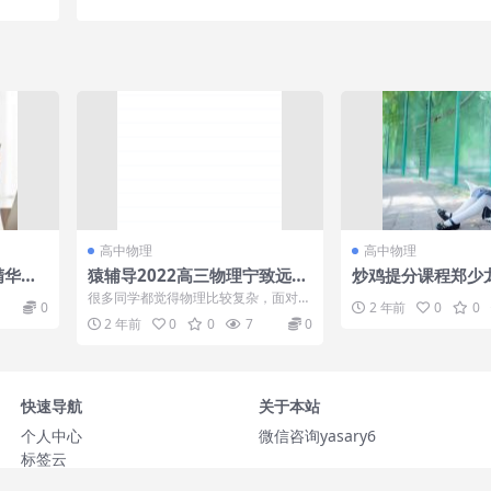
高中物理
高中物理
精华课
猿辅导2022高三物理宁致远每
炒鸡提分课程郑少
程
日易错题精讲+魔鬼题训练
很多
很多同学都觉得物理比较复杂，面对高
0
2 年前
0
0
考不知道怎么复习才有效率，可以下载
2 年前
0
0
7
0
本课件学习一...
快速导航
关于本站
个人中心
微信咨询yasary6
标签云
网站地图