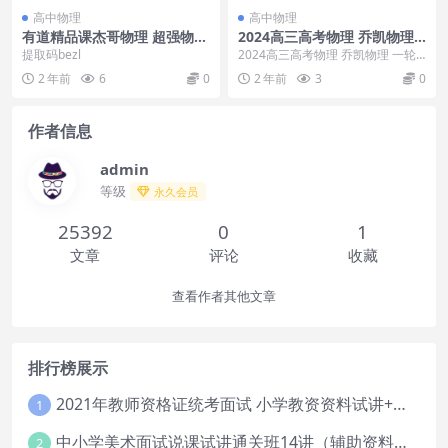
高中物理
高中物理
有道精品课杰哥物理 超强物理
2024高三高考物理 乔凯物理
老师，你只要花三元就能考上
一轮暑假班
提取码bezl
2024高三高考物理 乔凯物理 一轮
清华
暑假班目录：乔凯-01【高三】202
2 年前
6
0
2 年前
3
0
3年7-...
作者信息
admin
等级
永久会员
25392
0
1
文章
评论
收藏
查看作者其他文章
排行榜展示
2021年教师资格证统考面试 小学教资资料试讲+答辩
1
中小学美术面试说课试讲通关班14讲（辅助资料第一套）
2