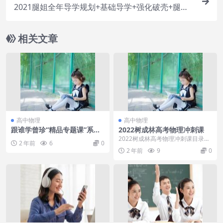
2021腿姐全年导学规划+基础导学+强化破壳+腿姐
考研政治7天刷题
相关文章
高中物理
高中物理
跟谁学曾珍“精品专题课”系列
2022树成林高考物理冲刺课
—牛顿定理（28节）
2022树成林高考物理冲刺课目录：
2 年前
6
0
├─物理课件│├─功能 动量 冲量 补
2 年前
9
0
充页.p...