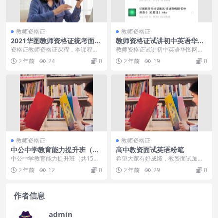
教师资格证
教师资格证
2021华图教师资格证统考面试
教师资格证试讲初中英语华图
语文-试讲范例班-小学语文课
网校备考刚需整理资料详细
资格证教师资格证课程，本课程共
教师资格证试讲初中英语华图网校
程
1.43G，VIP会员可通过百度网盘转
备考刚需整理资料，很详细哦！考
2 年前
24
0
2 年前
19
0
存下载或者在...
试前要准备的很多，你...
教师资格证
教师资格证
中公中学教育能力提升班（共
高中教资面试英语粉笔
15讲）[中学技巧提升班][王安
中公中学教育能力提升班（共15
希望大家有好成绩，教资面试加
中]
讲）[中学技巧提升班][王安中][百度
油！ 本主题由 大大9986 于 2021-1
2 年前
12
0
2 年前
29
0
云网盘] 王...
2-3...
作者信息
admin