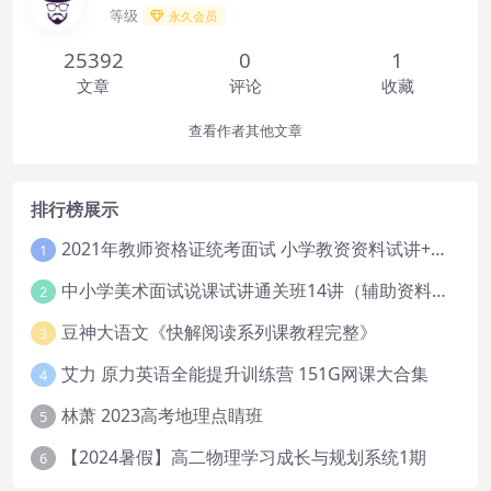
等级
永久会员
25392
0
1
文章
评论
收藏
查看作者其他文章
排行榜展示
2021年教师资格证统考面试 小学教资资料试讲+答辩
1
中小学美术面试说课试讲通关班14讲（辅助资料第一套）
2
豆神大语文《快解阅读系列课教程完整》
3
艾力 原力英语全能提升训练营 151G网课大合集
4
林萧 2023高考地理点睛班
5
【2024暑假】高二物理学习成长与规划系统1期
6