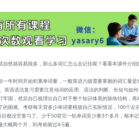
试自然就容易很多，那么多词汇怎么去记住呢？看看本课件介绍
一年时间开始积累单词量，一般英语六级需要掌握的词汇量是60
用。英语语法复习需要注意动词的应用、语法的判断、长短句如何
打牢固，然后自己梳理出自己对于整个知识体系的脉络结构，再
了的困难。考研每天背多少单词要根据自己实际情况，100个左
科目都没空复习了。少于50背完一轮单词至少要3个多月，根本
遍大概两个月，到考前能过4-5遍。