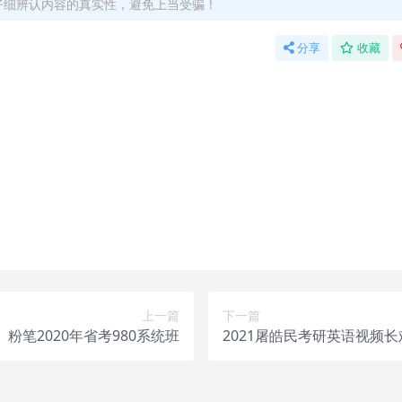
仔细辨认内容的真实性，避免上当受骗！
分享
收藏
！详情可以咨询微信：yasary6
站长微信：yasary6 提供付款信息为您处理
，不接受任何形式的退款、换货要求。请您在购买获取之前确认好 是
上一篇
下一篇
粉笔2020年省考980系统班
2021屠皓民考研英语视频