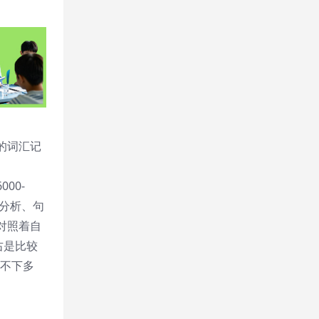
的词汇记
00-
分析、句
对照着自
右是比较
记不下多