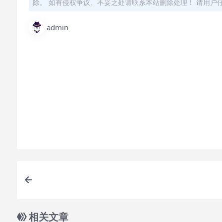
除。 如有侵权争议、不妥之处请联系本站删除处理！ 请用户
admin
怎么联系购买课程？
直接开通本站会员就可以不限次数保存下载本站所有课程
付款后无法显示下载地址或者无法查看内容？
如果您已经成功付款但是网站没有弹出成功提示，请联系
购买该资源后，可以退款吗？
属于虚拟商品，具有可复制性，可传播性，一旦授予
要的资源
相关文章