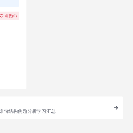
点赞(
0
)
您所需
长难句结构例题分析学习汇总