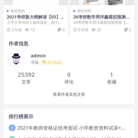
考研资料
考研资料
2021考研新大纲解读【03】考
26考研数学周洋鑫模拟预测卷
研数学大纲文件汇总万能复习
【独家】
大学生考研的人越来越多，因为社
26考研数学周洋鑫模拟预测卷【独
模板
会更加需要高学历人才！2021考研
家】，26考研数学周洋鑫模拟预测
2 年前
18
0
9 月前
25
0
新大纲解读数学大...
卷【独家】目录：...
作者信息
admin
等级
永久会员
25392
0
1
文章
评论
收藏
查看作者其他文章
排行榜展示
2021年教师资格证统考面试 小学教资资料试讲+答辩
1