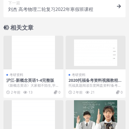
下一篇
刘杰 高考物理二轮复习2022年寒假班课程
相关文章
考研资料
考研资料
沪江-新概念英语1-4完整版
2020托福备考资料视频教程，
免费下载
《新概念英语》大家都不陌生,学英
托福真题阅读百度网盘资料!备考托
语最好的教材就这本教材。但只是
福阅读考试,大家需要大量的真题资
2 年前
13
0
2 年前
21
0
靠教材学习然后想通...
料来进行练习。小...