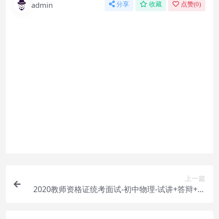
admin
分享
收藏
点赞(
0
)
怎么联系购买课程？
直接开通本站会员就可以不限次数保存下载本站所
有课程！详情可以咨询微信：yasary6
付款后无法显示下载地址或者无法查看内容？
如果您已经成功付款但是网站没有弹出成功提示，
请联系站长微信：yasary6 提供付款信息为您处理
购买该资源后，可以退款吗？
属于虚拟商品，具有可复制性，可传播性，一旦授
予，不接受任何形式的退款、换货要求。请您在购
买获取之前确认好 是您所需要的资源
上一篇
2020教师资格证统考面试-初中物理-试讲+答辩+结
构化面试