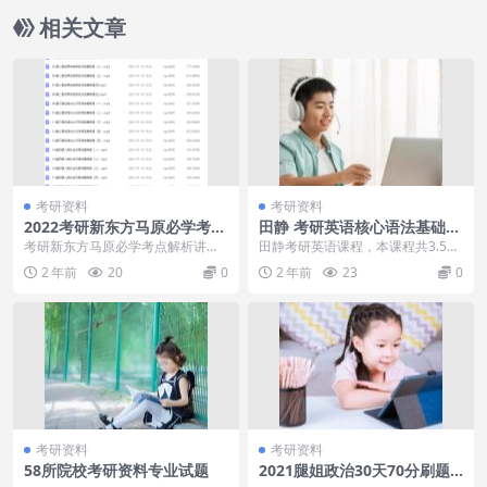
相关文章
考研资料
考研资料
2022考研新东方马原必学考点
田静 考研英语核心语法基础精
解析讲课视频学习方法大全
讲（简单句+长难句）
考研新东方马原必学考点解析讲课
田静考研英语课程，本课程共3.59
视频已经发布，快看看你的政治学
G，VIP会员可通过百度网盘转存下
2 年前
20
0
2 年前
23
0
的好不好？不好那么我...
载或者在线播...
考研资料
考研资料
58所院校考研资料专业试题
2021腿姐政治30天70分刷题