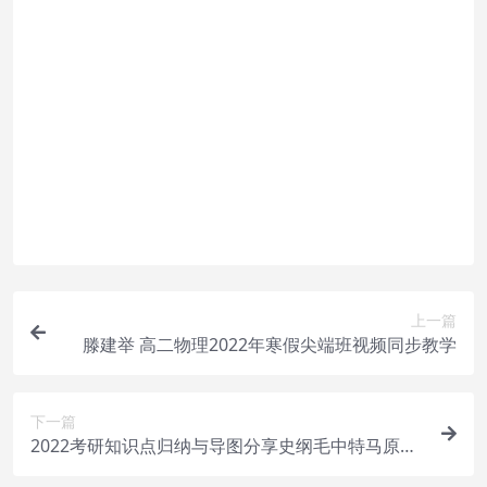
有课程！详情可以咨询微信：yasary6
付款后无法显示下载地址或者无法查看内容？
如果您已经成功付款但是网站没有弹出成功提示，
请联系站长微信：yasary6 提供付款信息为您处理
购买该资源后，可以退款吗？
属于虚拟商品，具有可复制性，可传播性，一旦授
予，不接受任何形式的退款、换货要求。请您在购
买获取之前确认好 是您所需要的资源
上一篇
滕建举 高二物理2022年寒假尖端班视频同步教学
下一篇
2022考研知识点归纳与导图分享史纲毛中特马原内
容精讲大全