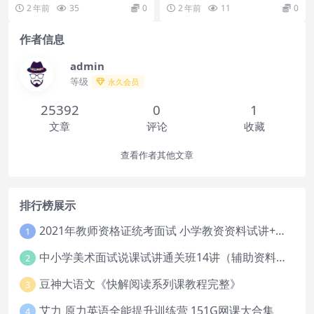
计划 试题册.pdf
2 年前
35
0
2 年前
11
0
作者信息
admin
等级
永久会员
25392
0
1
文章
评论
收藏
查看作者其他文章
排行榜展示
2021年教师资格证统考面试 小学教资资料试讲+答辩
1
中小学美术面试说课试讲通关班14讲（辅助资料第一套）
2
豆神大语文《快解阅读系列课教程完整》
3
艾力 原力英语全能提升训练营 151G网课大合集
4