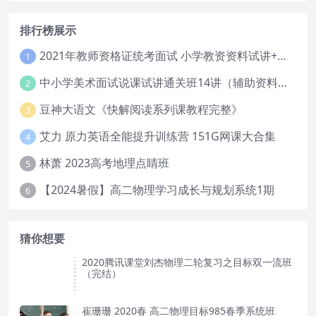
排行榜展示
2021年教师资格证统考面试 小学教资资料试讲+答辩
1
中小学美术面试说课试讲通关班14讲（辅助资料第一套）
2
豆神大语文《快解阅读系列课教程完整》
3
艾力 原力英语全能提升训练营 151G网课大合集
4
林萧 2023高考地理点睛班
5
【2024暑假】高二物理学习成长与规划系统1期
6
猜你想要
2020腾讯课堂刘杰物理二轮复习之目标双一流班
（完结）
崔珊珊 2020春 高二物理目标985春季系统班