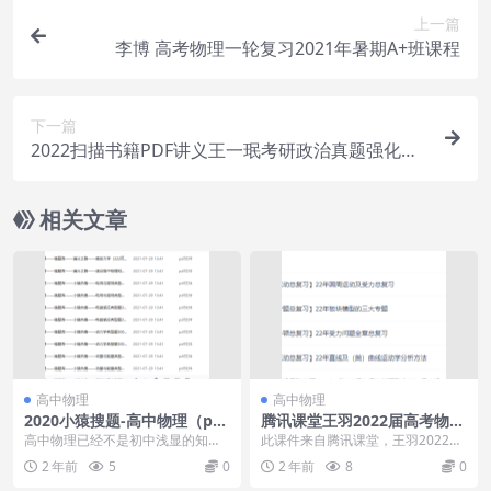
上一篇
李博 高考物理一轮复习2021年暑期A+班课程
下一篇
2022扫描书籍PDF讲义王一珉考研政治真题强化课
程题库
相关文章
高中物理
高中物理
2020小猿搜题-高中物理（pdf
腾讯课堂王羽2022届高考物理
电子版）知识点总结及公式大
二轮复习寒春联报二轮寒假班
高中物理已经不是初中浅显的知识
此课件来自腾讯课堂，王羽2022届
全
更新17讲
了，小猿搜题的高中物理知识点总
高考物理二轮复习寒春联报二轮寒
2 年前
5
0
2 年前
8
0
结及公式大全，知识内...
假班更新17讲。...