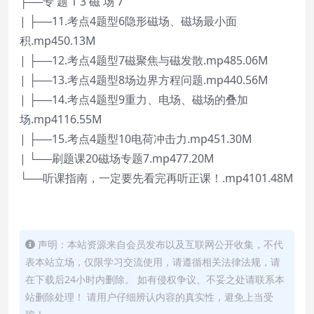
├──专 题 1 3 磁 场 7
| ├──11.考点4题型6隐形磁场、磁场最小面
积.mp450.13M
| ├──12.考点4题型7磁聚焦与磁发散.mp485.06M
| ├──13.考点4题型8场边界方程问题.mp440.56M
| ├──14.考点4题型9重力、电场、磁场的叠加
场.mp4116.55M
| ├──15.考点4题型10电荷冲击力.mp451.30M
| └──刷题课20磁场专题7.mp477.20M
└──听课指南，一定要先看完再听正课！.mp4101.48M
声明：本站资源来自会员发布以及互联网公开收集，不代
表本站立场，仅限学习交流使用，请遵循相关法律法规，请
在下载后24小时内删除。 如有侵权争议、不妥之处请联系本
站删除处理！ 请用户仔细辨认内容的真实性，避免上当受