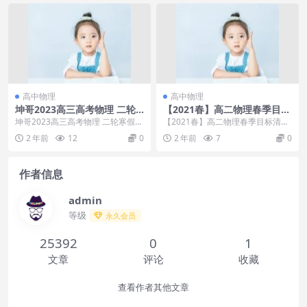
高中物理
高中物理
坤哥2023高三高考物理 二轮
【2021春】高二物理春季目标
寒假班
清北班于亮【完结】
坤哥2023高三高考物理 二轮寒假班
【2021春】高二物理春季目标清北
目录：二轮寒假班：直播课：01.力
班于亮【完结】目录：├─第四讲│
2 年前
12
0
2 年前
7
0
与运动1:...
├┈01.m...
作者信息
admin
等级
永久会员
25392
0
1
文章
评论
收藏
查看作者其他文章