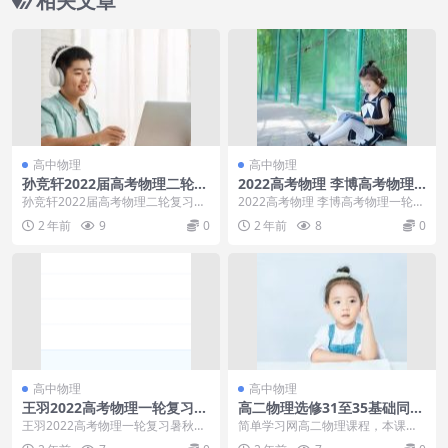
相关文章
高中物理
高中物理
孙竞轩2022届高考物理二轮复
2022高考物理 李博高考物理
习寒春联报 寒假班
一轮复习A+暑秋联报班
孙竞轩2022届高考物理二轮复习寒
2022高考物理 李博高考物理一轮复
春联报 寒假班目录：└─【2022寒
习A+暑秋联报班目录：9圆周运动.
2 年前
9
0
2 年前
8
0
假】高三物...
mp48抛...
高中物理
高中物理
王羽2022高考物理一轮复习暑
高二物理选修31至35基础同步
秋联报14大招十四：选修3-3
满分课课程
王羽2022高考物理一轮复习暑秋联
简单学习网高二物理课程，本课程
报14大招十四：选修3-3，选择了理
共32G，VIP会员可通过百度网盘转