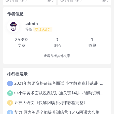
2 年前
7
0
2 年前
7
0
科的你物理...
存下载或者在线...
作者信息
admin
等级
永久会员
25392
0
1
文章
评论
收藏
查看作者其他文章
排行榜展示
2021年教师资格证统考面试 小学教资资料试讲+答辩
1
中小学美术面试说课试讲通关班14讲（辅助资料第一套）
2
豆神大语文《快解阅读系列课教程完整》
3
艾力 原力英语全能提升训练营 151G网课大合集
4