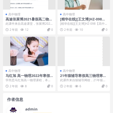
高中物理
高中物理
高途张展博2021暑假高二物理
[精华在线][王文博]HZ-098
系统班课程视频
【高中物理】选修3-5 动量专
此课件来自高途课堂，张展博2021
[精华在线][王文博]HZ-098【高中
题
暑假高二物理系统班课程视频。主
物理】选修3-5 动量专题[百度网盘
2 年前
12
0
2 年前
10
0
讲张展博老师授课...
免费...
高中物理
高中物理
马红旭 高一物理2022年寒假
21年猿辅导寒假高三物理寒假
目标S班课程
宁致远（清北）视频课程
学而思马红旭高一物理课程，本课
此课件来自猿辅导网校，21年猿辅
程共4.6G，VIP会员可通过百度网盘
导寒假高三物理寒假宁致远（清
2 年前
8
0
2 年前
6
0
转存下载或者...
北）视频课程。主讲宁...
作者信息
admin