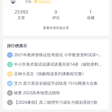
等级
永久会员
25392
0
1
文章
评论
收藏
查看作者其他文章
排行榜展示
2021年教师资格证统考面试 小学教资资料试讲+答辩
1
中小学美术面试说课试讲通关班14讲（辅助资料第一套）
2
豆神大语文《快解阅读系列课教程完整》
3
艾力 原力英语全能提升训练营 151G网课大合集
4
林萧 2023高考地理点睛班
5
【2024暑假】高二物理学习成长与规划系统1期
6