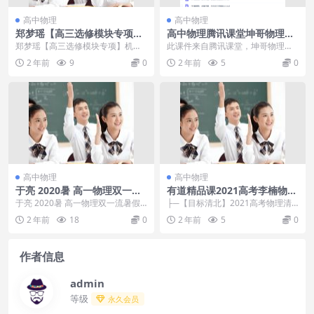
高中物理
高中物理
郑梦瑶【高三选修模块专项】
高中物理腾讯课堂坤哥物理必
机械振动机械波光学专题课
修二万有引力视频课程
郑梦瑶【高三选修模块专项】机械
此课件来自腾讯课堂，坤哥物理必
振动机械波光学专题课目录：01
修二万有引力视频课程。此课件主
2 年前
9
0
2 年前
5
0
【直播】选修特训-简...
要知识点包括：天文学...
高中物理
高中物理
于亮 2020暑 高一物理双一流
有道精品课2021高考李楠物理
暑假班
一轮复习目标清北班
于亮 2020暑 高一物理双一流暑假
├─【目标清北】2021高考物理清
班 7讲带讲义完结目录：├─于亮65
北上│├─01【必修1】直线运动1~
2 年前
18
0
2 年前
5
0
9141...
1.mp4...
作者信息
admin
等级
永久会员