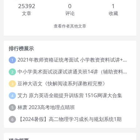
25392
0
1
文章
评论
收藏
查看作者其他文章
排行榜展示
2021年教师资格证统考面试 小学教资资料试讲+答辩
1
中小学美术面试说课试讲通关班14讲（辅助资料第一套）
2
豆神大语文《快解阅读系列课教程完整》
3
艾力 原力英语全能提升训练营 151G网课大合集
4
林萧 2023高考地理点睛班
5
【2024暑假】高二物理学习成长与规划系统1期
6