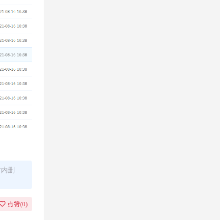
时内删
点赞(
0
)