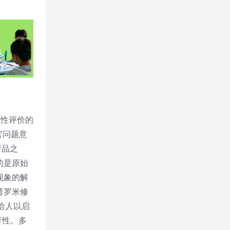
程性评价的
官问题意
产品之
的是原始
现象的解
普罗米修
给人以启
育性。多