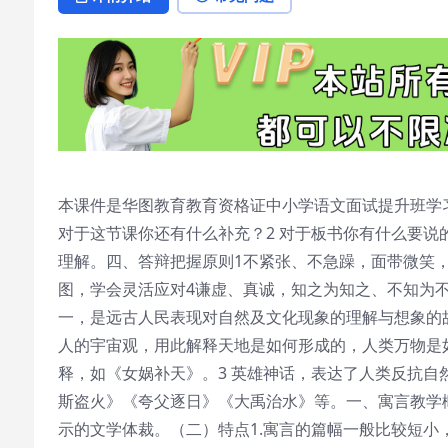
本课件是华图教育教育资格证中小学语文面试提升班学
对于这节课你还有什么补充？2 对于板书你有什么要说
理解。四、答辩把握原则1不紧张、不急躁，面带微笑
图，学会灵活应对4谦虚、真诚，知之为知之、不知为
一，是远古人民表现对自然及文化现象的理解与想象的
人的宇宙观，用此解释天地是如何形成的，人类万物是
释，如《女娲补天》。3 英雄神话，表达了人类反抗
斯盗火》《夸父逐日》《大禹治水》等。一、寓言教学
示的文学体裁。（二）特点1.寓言的篇幅一般比较短小