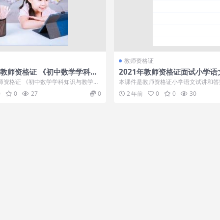
教师资格证
学教师资格证 《初中数学学科知
2021年教师资格证面试小学语
力》
【徐艳俊】视频学习课程
教师资格证 《初中数学学科知识与教学能
本课件是教师资格证小学语文试讲和答
 《初中数...
是徐艳俊老师的课程，老师讲解详细，..
0
0
27
0
2 年前
0
0
30