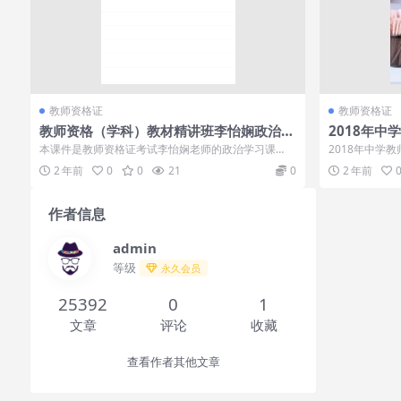
教师资格证
教师资格证
教师资格（学科）教材精讲班李怡娴政治统
2018年中
考讲义学习
识与教学能
本课件是教师资格证考试李怡娴老师的政治学习课
2018年中学
程，包含了很多知识点讲义讲解课件，可...
力》[百度云网盘]
2 年前
0
0
21
0
2 年前
作者信息
admin
等级
永久会员
25392
0
1
文章
评论
收藏
查看作者其他文章