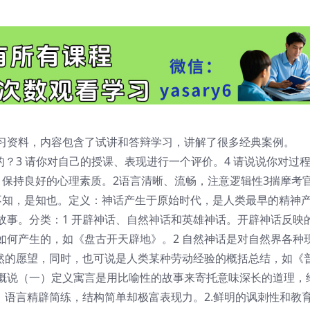
习资料，内容包含了试讲和答辩学习，讲解了很多经典案例。
的？3 请你对自己的授课、表现进行一个评价。4 请说说你对过
，保持良好的心理素质。2语言清晰、流畅，注意逻辑性3揣摩考
不知，是知也。定义：神话产生于原始时代，是人类最早的精神
故事。分类：1 开辟神话、自然神话和英雄神话。开辟神话反映
如何产生的，如《盘古开天辟地》。2 自然神话是对自然界各种
自然的愿望，同时，也可说是人类某种劳动经验的概括总结，如《
概说（一）定义寓言是用比喻性的故事来寄托意味深长的道理，
，语言精辟简练，结构简单却极富表现力。2.鲜明的讽刺性和教