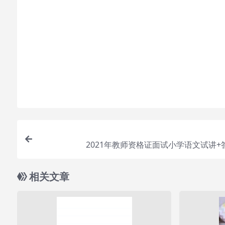
怎么联系购买课程？
直接开通本站会员就可以不限次数保存下载本站所有课程
付款后无法显示下载地址或者无法查看内容？
如果您已经成功付款但是网站没有弹出成功提示，请联系
购买该资源后，可以退款吗？
属于虚拟商品，具有可复制性，可传播性，一旦授予
要的资源
2021年教师资格证面试小学语文试讲
相关文章