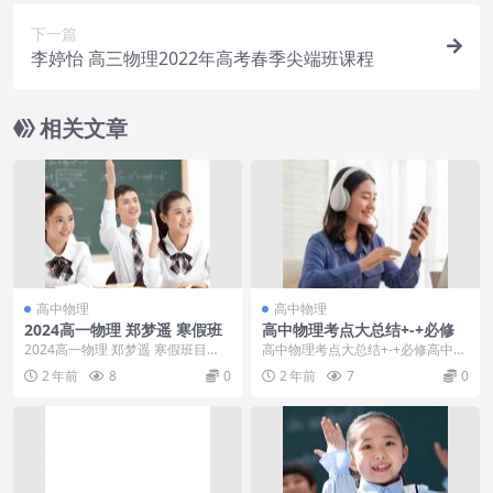
下一篇
李婷怡 高三物理2022年高考春季尖端班课程
相关文章
高中物理
高中物理
2024高一物理 郑梦遥 寒假班
高中物理考点大总结+-+必修
2024高一物理 郑梦遥 寒假班目
高中物理考点大总结+-+必修高中物
录：01.直播·学习规划课.mp402.直
理考点大总结+-+必修
2 年前
8
0
2 年前
7
0
播【...