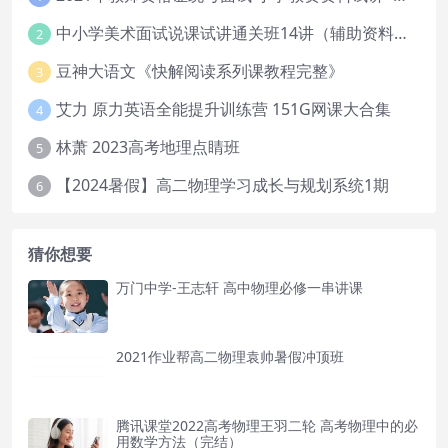
中小学美术面试说课试讲通关班14讲（辅助资料第一套）
2
豆神大语文《快解阅读系列课教程完整》
3
艾力 原力英语全能提升训练营 151G网课大合集
4
林萧 2023高考地理点睛班
5
【2024暑假】高二物理学习成长与规划系统1期
6
猜你想要
万门中学-王志轩 高中物理必修一串讲课
2021作业帮高二物理袁帅暑假冲顶班
腾讯课堂2022高考物理王羽二轮 高考物理中的必
用数学方法（完结）