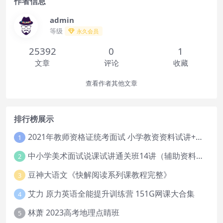
作者信息
admin
等级
永久会员
25392
0
1
文章
评论
收藏
查看作者其他文章
排行榜展示
2021年教师资格证统考面试 小学教资资料试讲+答辩
1
中小学美术面试说课试讲通关班14讲（辅助资料第一套）
2
豆神大语文《快解阅读系列课教程完整》
3
艾力 原力英语全能提升训练营 151G网课大合集
4
林萧 2023高考地理点睛班
5