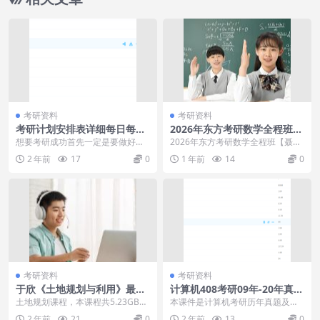
考研资料
考研资料
考研计划安排表详细每日每周
2026年东方考研数学全程班
每月专业课学习
【聂岩等】
想要考研成功首先一定是要做好完
2026年东方考研数学全程班【聂岩
善的准备复习计划，按照制定好的
等】，2026年东方考研数学全程班
2 年前
17
0
1 年前
14
0
计划好好复习一定可以...
【聂岩等】目...
考研资料
考研资料
于欣《土地规划与利用》最具
计算机408考研09年-20年真题
价值的土地知识类课程
解析及参考答案
土地规划课程，本课程共5.23GB，
本课件是计算机考研历年真题及参
VIP会员可通过百度网盘转存下载或
考答案，有需要的同学可以下载练
2 年前
21
0
2 年前
13
0