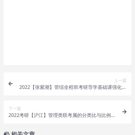
付款后无法显示下载地址或者无法查看内容？
如果您已经成功付款但是网站没有弹出成功提示，
请联系站长微信：yasary6 提供付款信息为您处理
购买该资源后，可以退款吗？
属于虚拟商品，具有可复制性，可传播性，一旦授
予，不接受任何形式的退款、换货要求。请您在购
买获取之前确认好 是您所需要的资源
上一篇
2022【张紫潮】管综全程班考研导学基础课强化版
讲义解析
下一篇
2022考研【沪江】管理类联考属的分类比与比例行
程问题
相关文章