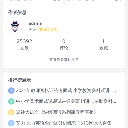
者在线播放...
习，通过之前的考题一...
作者信息
admin
等级
永久会员
25392
0
1
文章
评论
收藏
查看作者其他文章
排行榜展示
2021年教师资格证统考面试 小学教资资料试讲+答辩
1
中小学美术面试说课试讲通关班14讲（辅助资料第一套）
2
豆神大语文《快解阅读系列课教程完整》
3
艾力 原力英语全能提升训练营 151G网课大合集
4