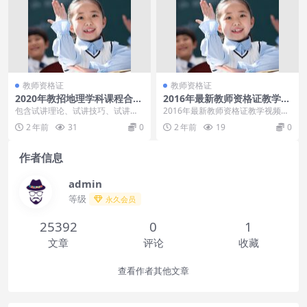
教师资格证
教师资格证
2020年教招地理学科课程合集
2016年最新教师资格证教学视
【面试培训（6课）+笔试培训
频与资料分享
包含试讲理论、试讲技巧、试讲指
2016年最新教师资格证教学视频与
（22课）】
导。。。。大小：14.57GB 理论指
资料分享[百度云网盘] 如图，最新
2 年前
31
0
2 年前
19
0
导笔试指导
的教师资格证...
作者信息
admin
等级
永久会员
25392
0
1
文章
评论
收藏
查看作者其他文章