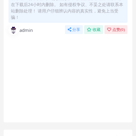
在下载后24小时内删除。 如有侵权争议、不妥之处请联系本
站删除处理！ 请用户仔细辨认内容的真实性，避免上当受
骗！
admin
分享
收藏
点赞(
0
)
怎么联系购买课程？
直接开通本站会员就可以不限次数保存下载本站所
有课程！详情可以咨询微信：yasary6
付款后无法显示下载地址或者无法查看内容？
如果您已经成功付款但是网站没有弹出成功提示，
请联系站长微信：yasary6 提供付款信息为您处理
购买该资源后，可以退款吗？
属于虚拟商品，具有可复制性，可传播性，一旦授
予，不接受任何形式的退款、换货要求。请您在购
买获取之前确认好 是您所需要的资源