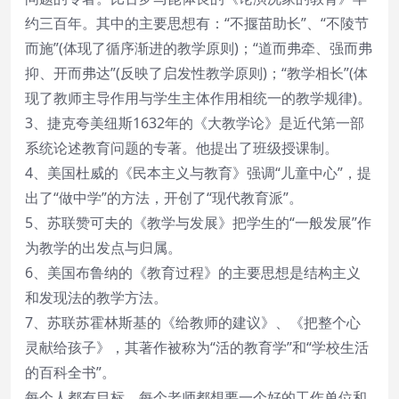
约三百年。其中的主要思想有：“不揠苗助长”、“不陵节
而施”(体现了循序渐进的教学原则)；“道而弗牵、强而弗
抑、开而弗达”(反映了启发性教学原则)；“教学相长”(体
现了教师主导作用与学生主体作用相统一的教学规律)。
3、捷克夸美纽斯1632年的《大教学论》是近代第一部
系统论述教育问题的专著。他提出了班级授课制。
4、美国杜威的《民本主义与教育》强调“儿童中心”，提
出了“做中学”的方法，开创了“现代教育派”。
5、苏联赞可夫的《教学与发展》把学生的“一般发展”作
为教学的出发点与归属。
6、美国布鲁纳的《教育过程》的主要思想是结构主义
和发现法的教学方法。
7、苏联苏霍林斯基的《给教师的建议》、《把整个心
灵献给孩子》，其著作被称为“活的教育学”和“学校生活
的百科全书”。
每个人都有目标，每个老师都想要一个好的工作单位和