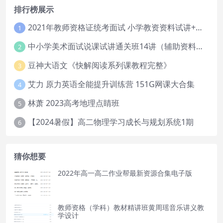
排行榜展示
2021年教师资格证统考面试 小学教资资料试讲+答辩
1
中小学美术面试说课试讲通关班14讲（辅助资料第一套）
2
豆神大语文《快解阅读系列课教程完整》
3
艾力 原力英语全能提升训练营 151G网课大合集
4
林萧 2023高考地理点睛班
5
【2024暑假】高二物理学习成长与规划系统1期
6
猜你想要
2022年高一高二作业帮最新资源合集电子版
教师资格（学科）教材精讲班黄周瑶音乐讲义教
学设计