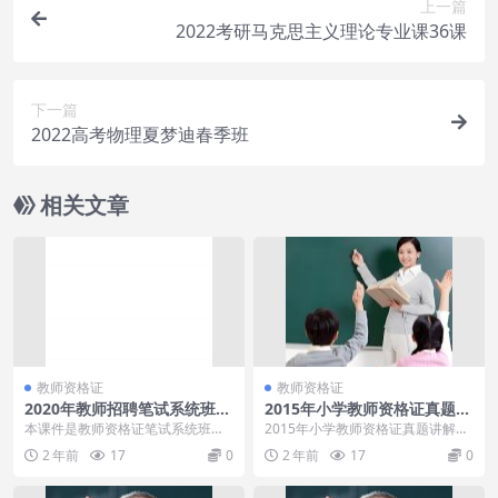
上一篇
2022考研马克思主义理论专业课36课
下一篇
2022高考物理夏梦迪春季班
相关文章
教师资格证
教师资格证
2020年教师招聘笔试系统班
2015年小学教师资格证真题讲
（全国班）理论精讲图书大礼
解视频下载
本课件是教师资格证笔试系统班理
2015年小学教师资格证真题讲解视
包
论精讲课程，里面包含了很多真题
频下载[百度云网盘] 内容如下：
2 年前
17
0
2 年前
17
0
讲义，可以根据自己的...
1、教师招聘...