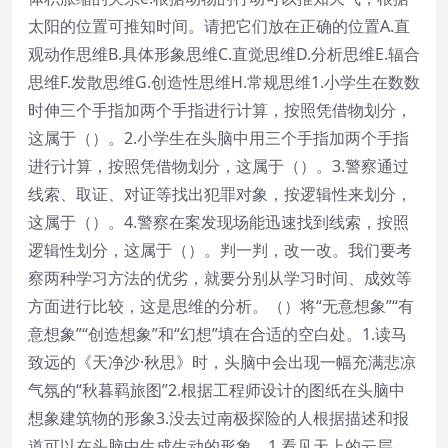
太阳的位置可推知时间。请把它们放在正确的位置A.直
观动作思维B.具体形象思维C.直觉思维D.分析思维E.辐合
思维F.发散思维G.创造性思维H.常规思维1.小学生在数数
时伸三个手指加两个手指进行计算，按照凭借物划分，
这属于（）。2.小学生在头脑中用三个手指加两个手指
进行计算，按照凭借物划分，这属于（）。3.警察通过
线索、取证、对证等找出犯罪对象，按逻辑性来划分，
这属于（）。4.警察在案发现场能迅速找到线索，按照
逻辑性划分，这属于（）。判一判，改一改。我们要考
察两种学习方法的优劣，就要分别从学习时间、成效等
方面进行比较，这是思维的分析。（）将“无意想象”“有
意想象”“创造想象”和“幻想”填在合适的空白处。1.读马
致远的《天净沙·秋思》时，头脑中会出现一幅充满悲凉
气氛的“秋暮羁旅图”2.根据工程师设计的图纸在头脑中
想象建筑物的形象3.没去过南极探险的人根据描述和报
道可以在头脑中生成生动的形象。1.看见天上的云层，