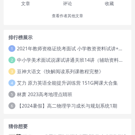
文章
评论
收藏
查看作者其他文章
排行榜展示
2021年教师资格证统考面试 小学教资资料试讲+答辩
1
中小学美术面试说课试讲通关班14讲（辅助资料第一套）
2
豆神大语文《快解阅读系列课教程完整》
3
艾力 原力英语全能提升训练营 151G网课大合集
4
林萧 2023高考地理点睛班
5
【2024暑假】高二物理学习成长与规划系统1期
6
猜你想要