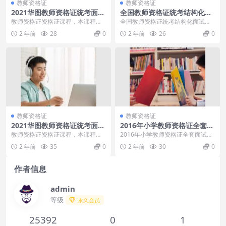
教师资格证
教师资格证
2021华图教师资格证统考面试
全国教师资格证统考结构化面
政治-贺亚林试讲提升班
试课程-刘运龙-共8讲
教师资格证资格证课程，本课程共3
全国教师资格证统考结构化面试课
57.29M，VIP会员可通过百度网盘
程-刘运龙-共8讲[百度云网盘] 结构
2 年前
28
0
2 年前
26
0
转存下载或...
化答题并不难...
教师资格证
教师资格证
2021华图教师资格证统考面试
2016年小学教师资格证全套面
孙珊珊小学数学试讲范例
试教程免费下载[百度网盘下
教师资格证资格证课程，本课程共3
2016年小学教师资格证全套面试教
载]
42.78M，VIP会员可通过百度网盘
程免费下载[百度网盘下载] 教师资
2 年前
35
0
2 年前
30
0
转存下载或...
格证
作者信息
admin
等级
永久会员
25392
0
1