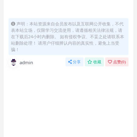
声明：本站资源来自会员发布以及互联网公开收集，不代
表本站立场，仅限学习交流使用，请遵循相关法律法规，请
在下载后24小时内删除。 如有侵权争议、不妥之处请联系本
站删除处理！ 请用户仔细辨认内容的真实性，避免上当受
骗！
admin
分享
收藏
点赞(
0
)
怎么联系购买课程？
直接开通本站会员就可以不限次数保存下载本站所
有课程！详情可以咨询微信：yasary6
付款后无法显示下载地址或者无法查看内容？
如果您已经成功付款但是网站没有弹出成功提示，
请联系站长微信：yasary6 提供付款信息为您处理
购买该资源后，可以退款吗？
属于虚拟商品，具有可复制性，可传播性，一旦授