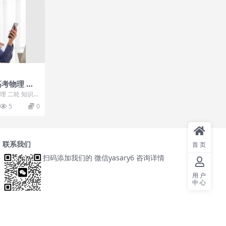
高考物理 二
课
物理 二轮 知识视
荒年-1月0...
5
0
联系我们
首页
扫码添加我们的 微信yasary6 咨询详情
用户
中心