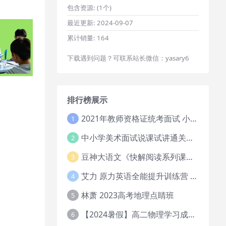
包含资源:
(1个)
最近更新:
2024-09-07
累计销量:
164
下载遇到问题？可联系站长微信：yasary6
排行榜展示
2021年教师资格证统考面试 小学教资资料试讲+答辩
1
中小学美术面试说课试讲通关班14讲（辅助资料第一套）
2
豆神大语文《快解阅读系列课教程完整》
3
艾力 原力英语全能提升训练营 151G网课大合集
4
林萧 2023高考地理点睛班
5
【2024暑假】高二物理学习成长与规划系统1期
6