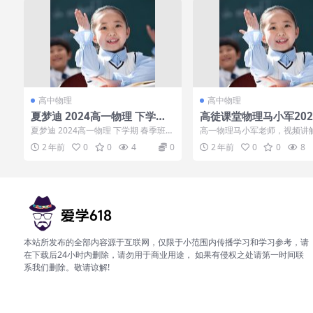
高中物理
高中物理
夏梦迪 2024高一物理 下学期
高徒课堂物理马小军202
春季班
暑假，视频课程讲解
夏梦迪 2024高一物理 下学期 春季班
高一物理马小军老师，视频讲
目录： 第1讲开普勒定律与行星运动.
高途课堂，有需要下载吧！
2 年前
0
0
4
0
2 年前
0
0
8
m...
本站所发布的全部内容源于互联网，仅限于小范围内传播学习和学习参考，请
在下载后24小时内删除，请勿用于商业用途， 如果有侵权之处请第一时间联
系我们删除。敬请谅解!