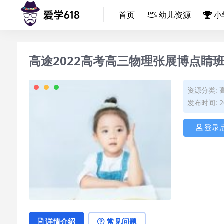
首页
幼儿资源
小
高途2022高考高三物理张展博点睛
资源分类:
发布时间: 20
登录
详情介绍
常见问题