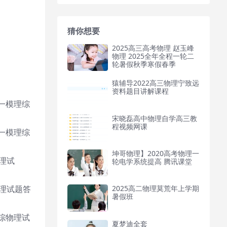
猜你想要
2025高三高考物理 赵玉峰
物理 2025全年全程一轮二
轮暑假秋季寒假春季
猿辅导2022高三物理宁致远
资料题目讲解课程
）一模理综
宋晓磊高中物理自学高三教
程视频网课
）一模理综
坤哥物理】2020高考物理一
物理试
轮电学系统提高 腾讯课堂
物理试题答
2025高二物理莫荒年上学期
暑假班
理综物理试
夏梦迪全套