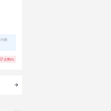
时内删
点赞(
0
)