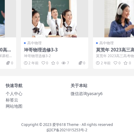
高中物理
高中物理
0高一
坤哥物理选修3-3
莫荒年 2023高三
轮 知识视频 规划
解课程，
坤哥物理选修3-2
莫荒年 2023高三高考
频 规划课目录：规划课:莫
0
2 年前
0
0
7
0
2 年前
0
0
快速导航
关于本站
个人中心
微信咨询yasary6
标签云
网站地图
Copyright © 2023
爱学618 Theme
- All rights reserved
皖ICP备2021015253号-2