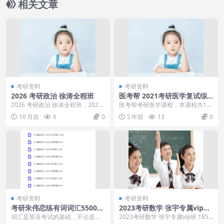
相关文章
考研资料
考研资料
2026 考研政治 徐涛全程班
医考帮 2021考研医学复试综
合课程
2026 考研政治 徐涛全程班，2026
医考帮考研医学课程，本课程共16.
考研政治 徐涛全程班目录：00.讲义
2G，VIP会员可通过百度网盘转存
10 月前
6
0
2 年前
13
0
0...
下载或者在线...
考研资料
考研资料
考研朱伟恋练有词词汇5500基
2023考研数学 张宇专属vip班
础词汇1（全20集）
185G网课大合集
词汇是英语考试的基础，不论是考
2023考研数学 张宇专属vip班 185G