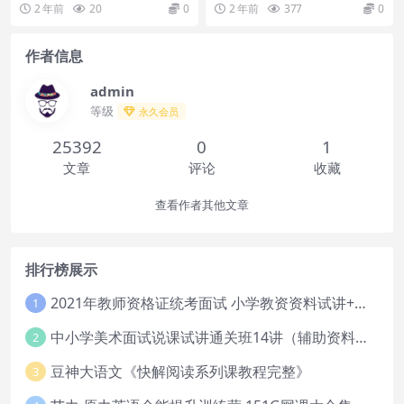
研英语，还是四六级，没有一定的
网课大合集目录：00.讲义01.赠送...
2 年前
20
0
2 年前
377
0
词汇量，阅读、写作、...
作者信息
admin
等级
永久会员
25392
0
1
文章
评论
收藏
查看作者其他文章
排行榜展示
2021年教师资格证统考面试 小学教资资料试讲+答辩
1
中小学美术面试说课试讲通关班14讲（辅助资料第一套）
2
豆神大语文《快解阅读系列课教程完整》
3