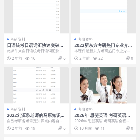
考研资料
考研资料
日语统考日语词汇快速突破全
2022新东方考研热门专业介绍
集
备考指导实战指南制定未来规
此课件来自日语统考日语词汇快速
本课件是新东方考研热门专业介
划
突破全集，初学日语的人感觉语法
绍，内容很全面，讲解了考研怎样
2 年前
16
0
2 年前
22
0
并不难，最难的莫过于...
备考怎么制定计划，有想...
考研资料
考研资料
2022刘源泉老师的马原知识总
2026年 思斐英语 考研英语全
结及习题精练强化刷题阶段
程班
自己考研备考肯定知识点内容自己
2026年 思斐英语 考研英语全程
掌握不好，那么就听听刘源泉老师
班，2026年 思斐英语 考研英语全
2 年前
19
0
10 月前
11
0
的马原知识总结及习题...
程班目录：...