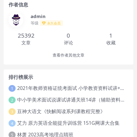
作者信息
admin
等级
永久会员
25392
0
1
文章
评论
收藏
查看作者其他文章
排行榜展示
2021年教师资格证统考面试 小学教资资料试讲+答辩
1
中小学美术面试说课试讲通关班14讲（辅助资料第一套）
2
豆神大语文《快解阅读系列课教程完整》
3
艾力 原力英语全能提升训练营 151G网课大合集
4
林萧 2023高考地理点睛班
5