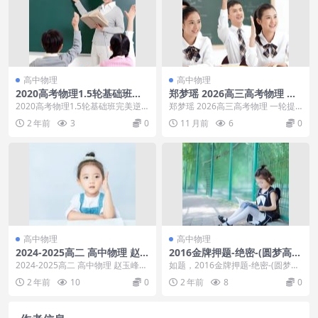
高中物理
高中物理
2020高考物理1.5轮基础班完
郑梦瑶 2026高三高考物理 一
美逆袭提高班
轮提升暑假班
2020高考物理1.5轮基础班完美逆
郑梦瑶 2026高三高考物理 一轮提
袭提高班目录：01.课程介绍及学习
升暑假班，郑梦瑶 2026高三高考物
2 年前
3
0
11 月前
6
0
方法指导0...
理 一轮...
高中物理
高中物理
2024-2025高二 高中物理 赵
2016金牌押题-绝密-(圆梦高
玉峰
考)2016高考物理新题型快速
2024-2025高二 高中物理 赵玉峰，
如题，2016金牌押题-绝密-(圆梦高
突破.doc
2024-2025高二 高中物理 赵玉...
考)2016高考物理新题型快速突破.d
2 年前
10
0
2 年前
8
0
oc...