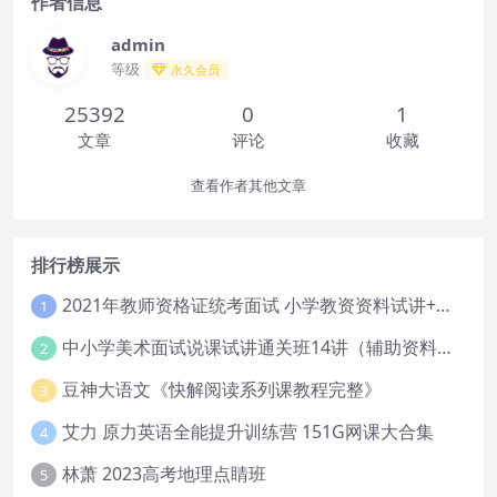
作者信息
admin
等级
永久会员
25392
0
1
文章
评论
收藏
查看作者其他文章
排行榜展示
2021年教师资格证统考面试 小学教资资料试讲+答辩
1
中小学美术面试说课试讲通关班14讲（辅助资料第一套）
2
豆神大语文《快解阅读系列课教程完整》
3
艾力 原力英语全能提升训练营 151G网课大合集
4
林萧 2023高考地理点睛班
5