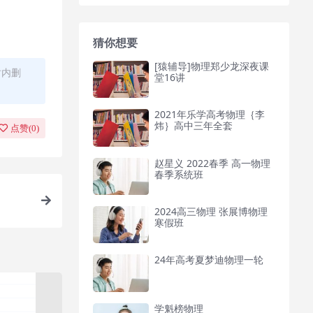
猜你想要
[猿辅导]物理郑少龙深夜课
时内删
堂16讲
2021年乐学高考物理｛李
炜｝高中三年全套
点赞(
0
)
赵星义 2022春季 高一物理
春季系统班
2024高三物理 张展博物理
寒假班
24年高考夏梦迪物理一轮
学魁榜物理