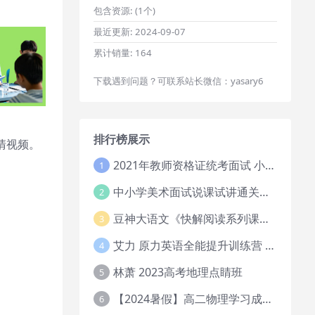
包含资源:
(1个)
最近更新:
2024-09-07
累计销量:
164
下载遇到问题？可联系站长微信：yasary6
排行榜展示
清视频。
2021年教师资格证统考面试 小学教资资料试讲+答辩
1
中小学美术面试说课试讲通关班14讲（辅助资料第一套）
2
豆神大语文《快解阅读系列课教程完整》
3
艾力 原力英语全能提升训练营 151G网课大合集
4
林萧 2023高考地理点睛班
5
【2024暑假】高二物理学习成长与规划系统1期
6