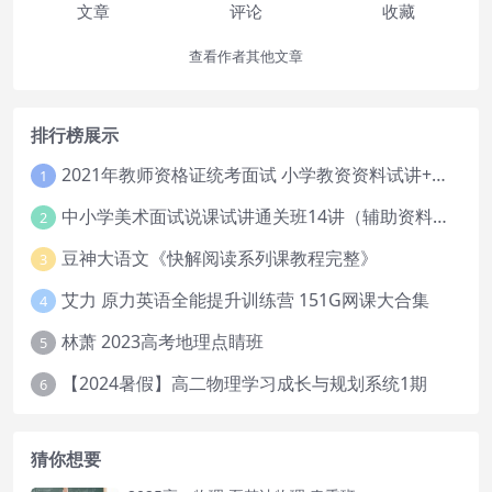
文章
评论
收藏
查看作者其他文章
排行榜展示
2021年教师资格证统考面试 小学教资资料试讲+答辩
1
中小学美术面试说课试讲通关班14讲（辅助资料第一套）
2
豆神大语文《快解阅读系列课教程完整》
3
艾力 原力英语全能提升训练营 151G网课大合集
4
林萧 2023高考地理点睛班
5
【2024暑假】高二物理学习成长与规划系统1期
6
猜你想要