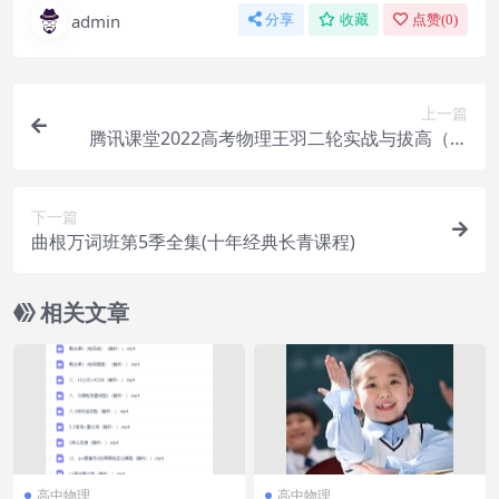
admin
分享
收藏
点赞(
0
)
上一篇
腾讯课堂2022高考物理王羽二轮实战与拔高（完
结）
下一篇
曲根万词班第5季全集(十年经典长青课程)
相关文章
高中物理
高中物理