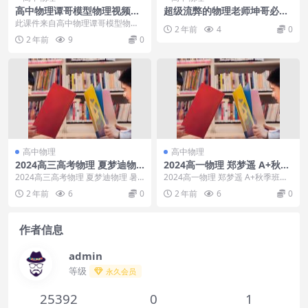
高中物理谭哥模型物理视频全
超级流弊的物理老师坤哥必修
套电场专题完结
一课程
此课件来自高中物理谭哥模型物理
2 年前
4
0
视频全套电场专题完结，电场是电
2 年前
9
0
荷及变化磁场周围空间...
高中物理
高中物理
2024高三高考物理 夏梦迪物
2024高一物理 郑梦遥 A+秋季
理 暑假班
班
2024高三高考物理 夏梦迪物理 暑
2024高一物理 郑梦遥 A+秋季班目
假班目录：01 相互作用之受力分析
录：1. 物理·学习规划课 郑梦瑶_e
2 年前
6
0
2 年前
6
0
（一）：力...
v....
作者信息
admin
等级
永久会员
25392
0
1