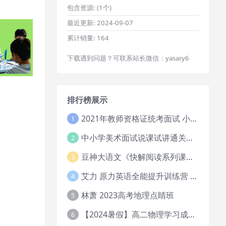
包含资源:
(1个)
最近更新:
2024-09-07
累计销量:
164
下载遇到问题？可联系站长微信：yasary6
排行榜展示
2021年教师资格证统考面试 小学教资资料试讲+答辩
1
中小学美术面试说课试讲通关班14讲（辅助资料第一套）
2
豆神大语文《快解阅读系列课教程完整》
3
艾力 原力英语全能提升训练营 151G网课大合集
4
林萧 2023高考地理点睛班
5
【2024暑假】高二物理学习成长与规划系统1期
6