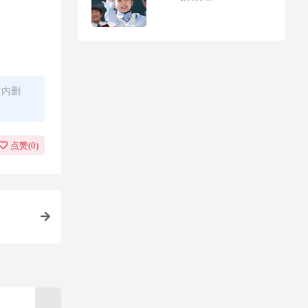
时内删
点赞(
0
)