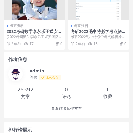
考研资料
考研资料
2022考研数学李永乐王式安团
考研2022毛中特必学考点解析
队课程全程
徐涛马克思主义中国化
[2022考研数学李永乐王式安团队课
考研2022毛中特必学考点解析徐涛
程全程]百度云网盘资源
马克思主义中国化，所有的知识点
2 年前
17
0
2 年前
15
0
都会有详细的讲解...
作者信息
admin
等级
永久会员
25392
0
1
文章
评论
收藏
查看作者其他文章
排行榜展示