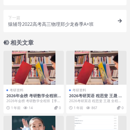
下一篇
猿辅导2022高考高三物理郑少龙春季A+班
相关文章
考研资料
考研资料
2026年金榜 考研数学全程班
2026考研英语 程思斐 王晟 全
【李永乐】
程
2026年金榜 考研数学全程班【李永
2026考研英语 程思斐 王晟 全程，2
乐】，2026年金榜 考研数学全程班
026考研英语 程思斐 王晟 全程 目
1 年前
14
0
1 年前
867
0
【李永乐...
录...