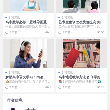
学习资讯
学习资讯
高中数学必修一思维导图重点
艺术生集训怎么快速提高 如何
整理！高清专业数学脑图分
提高专业课成绩
作者：爱脑图的都市励人 高中数学
艺术生集训对自己薄弱环节，也要
享！小红军7岁亲手为母报
必修一书本重点有哪些？高中数学
根据集训时教师的安排加以强化，
2 年前
4
2 年前
51
仇，9岁长征，舅舅是元帅，
必修一思维导图怎么...
以做到强的专业更强、...
姐夫是开国中将
学习资讯
学习资讯
解锁高中语文学习：阅读、写
高中地理教学方法 如何学好高
作与网络资源的完美结合
中地理的方法和技巧
🏫亲爱的高中生们，你们的学习生
📚学好高中地理的方法和技巧🌍
活中是不是总会遇到一些困惑呢？
🌱作为一名高中生，学好地理是我
2 年前
8
2 年前
12
尤其是在面对繁重的学...
们必须要掌握的一门课...
作者信息
admin