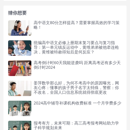
猜你想要
高中语文80分怎样提高？需要掌握高效的学习策
略！
统编高中语文必修上册期末复习要点与复习指
导：第一单元镇反运动中，黄维弟弟被他牵连枪
决，黄维被特赦得知后是何反应？
高考倒计时60天我能逆袭吗 距离高考还有多少天
倒计时2024
姜萍数学那么好，为何不考高中的原因曝光，网
友心疼：懂事的孩子男子名字太特殊，警察：你
不改名，全国人口信息系统就得彻底更改
2024高中辅导补课机构收费标准 一个月学费多少
报考有方，未来可期：高三高考报考网站助力学
子科学规划未来