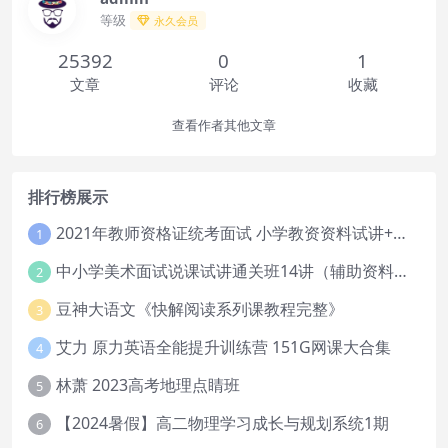
等级
永久会员
25392
0
1
文章
评论
收藏
查看作者其他文章
排行榜展示
2021年教师资格证统考面试 小学教资资料试讲+答辩
1
中小学美术面试说课试讲通关班14讲（辅助资料第一套）
2
豆神大语文《快解阅读系列课教程完整》
3
艾力 原力英语全能提升训练营 151G网课大合集
4
林萧 2023高考地理点睛班
5
【2024暑假】高二物理学习成长与规划系统1期
6