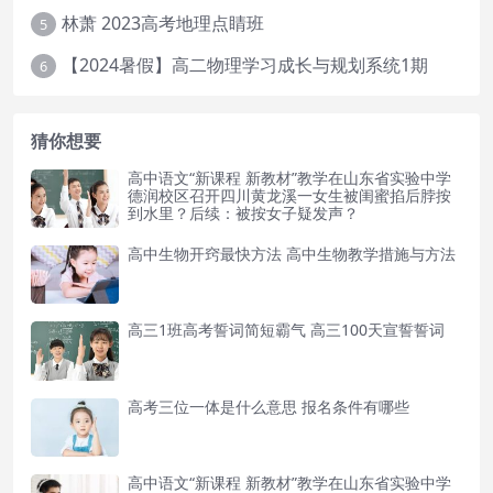
林萧 2023高考地理点睛班
5
【2024暑假】高二物理学习成长与规划系统1期
6
猜你想要
高中语文“新课程 新教材”教学在山东省实验中学
德润校区召开四川黄龙溪一女生被闺蜜掐后脖按
到水里？后续：被按女子疑发声？
高中生物开窍最快方法 高中生物教学措施与方法
高三1班高考誓词简短霸气 高三100天宣誓誓词
高考三位一体是什么意思 报名条件有哪些
高中语文“新课程 新教材”教学在山东省实验中学