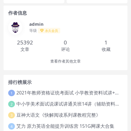
作者信息
admin
等级
永久会员
25392
0
1
文章
评论
收藏
查看作者其他文章
排行榜展示
2021年教师资格证统考面试 小学教资资料试讲+答辩
1
中小学美术面试说课试讲通关班14讲（辅助资料第一套）
2
豆神大语文《快解阅读系列课教程完整》
3
艾力 原力英语全能提升训练营 151G网课大合集
4