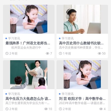
学习资讯
学习资讯
最强跨界！广州语文老师当亚
高中历史用什么教辅书比较好
运会英语主播！
哪些好用
杭州亚运会火热进行中 你
高中历史教辅书种类繁多，学生应
知道在亚运会的赛场上 也有广
根据自己的学习需求和实际情况进
2 年前
7
1 年前
50
州声音吗？ ...
行选择。在选择时，可...
学习资讯
学习资讯
高中生压力大焦虑怎么办 该怎
刘 芸 欧阳才学：高中数学命
样缓解
题比赛特等奖 视频（12
高三学生通常因为学业压力有一定
2023年高中数学命题—-讲题比赛获
的焦虑情绪，轻者主要表现为紧
奖PPT、视频 合集 2022年...
2 年前
10
2 年前
4
张、忧虑、坐立不安等，...