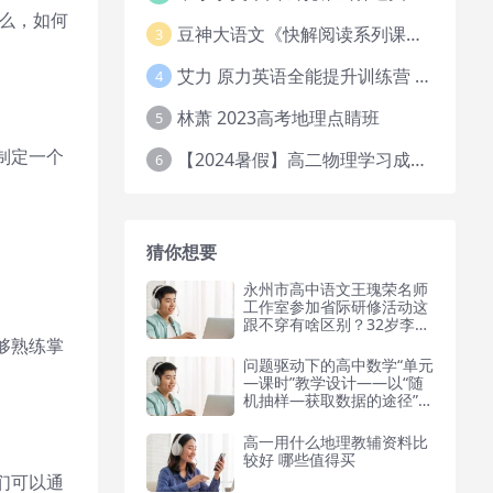
么，如何
豆神大语文《快解阅读系列课教程完整》
3
艾力 原力英语全能提升训练营 151G网课大合集
4
林萧 2023高考地理点睛班
5
制定一个
【2024暑假】高二物理学习成长与规划系统1期
6
猜你想要
永州市高中语文王瑰荣名师
工作室参加省际研修活动这
跟不穿有啥区别？32岁李梦
真空上阵！几乎全裸，网友
够熟练掌
直呼太大胆
问题驱动下的高中数学“单元
—课时”教学设计——以“随
机抽样—获取数据的途径”为
例
高一用什么地理教辅资料比
较好 哪些值得买
们可以通