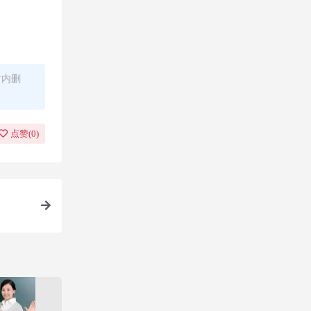
时内删
点赞(
0
)