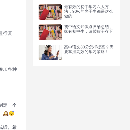
最有效的初中学习六大方
法，90%的尖子生都是这么
做的
初中语文知识点归纳总结，
家有初中生，请替孩子存下
进行复
高中语文80分怎样提高？需
要掌握高效的学习策略！
参加各种

制定一个
️😴
成绩。希