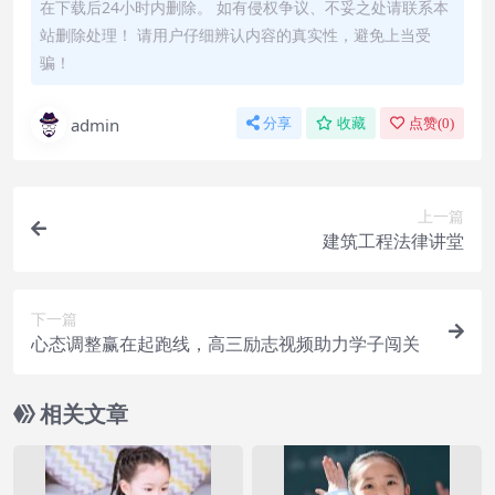
在下载后24小时内删除。 如有侵权争议、不妥之处请联系本
站删除处理！ 请用户仔细辨认内容的真实性，避免上当受
骗！
admin
分享
收藏
点赞(
0
)
上一篇
建筑工程法律讲堂
下一篇
心态调整赢在起跑线，高三励志视频助力学子闯关
相关文章