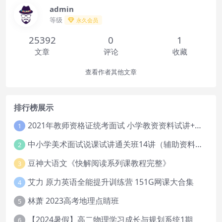
admin
等级
永久会员
25392
0
1
文章
评论
收藏
查看作者其他文章
排行榜展示
2021年教师资格证统考面试 小学教资资料试讲+答辩
1
中小学美术面试说课试讲通关班14讲（辅助资料第一套）
2
豆神大语文《快解阅读系列课教程完整》
3
艾力 原力英语全能提升训练营 151G网课大合集
4
林萧 2023高考地理点睛班
5
【2024暑假】高二物理学习成长与规划系统1期
6