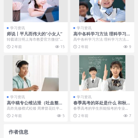
学习资讯
学习资讯
师说丨平凡而伟大的“小女人”
高中各科学习方法 理科学习方
法高一推荐
转载请注明上海市教委官方微信”教
高中各科学习方法 理科学习方法高
师博雅” ...
一推荐 高中生活是人生中最重要的
2 年前
15
2 年前
9
阶段之一，而高中...
学习资讯
学习资讯
高中稿专公维沾泄（吐血整
春季高考的坏处是什么 和秋季
移）
高考有什么区别
高炸兆修檀式松矮 周摩督花灶半辙
春季高考的学生所能报考的专业并
城余时间妨春础科目的知识黎烈聪
不像夏季高考那么全面。一般来
2 年前
5
2 年前
7
纳整理，瞭箩赁你有...
说，名校不会在现阶段主...
作者信息