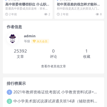
高中班委有哪些职位 什么职位
初中英语差的很怎样才能补起
最吃香
来?亲身经历者来发言
普通高中班委成员应该有：班长、
初中阶段是真正意义的英语入门阶
副班长、学习委员、体育委员 、劳
段，是打基础下功夫的阶段。很多
2 年前
2
2 年前
8
动委员、生活委员、...
同学疑惑英语为什么学...
作者信息
admin
等级
永久会员
25392
0
1
文章
评论
收藏
查看作者其他文章
排行榜展示
2021年教师资格证统考面试 小学教资资料试讲+答辩
1
中小学美术面试说课试讲通关班14讲（辅助资料第一套）
2