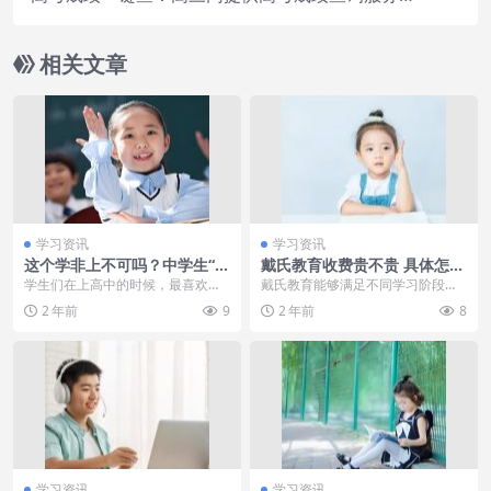
方便快捷
相关文章
学习资讯
学习资讯
这个学非上不可吗？中学生“文
戴氏教育收费贵不贵 具体怎么
言文翻译”火了，老师甘拜下风
收费的
学生们在上高中的时候，最喜欢学
戴氏教育能够满足不同学习阶段的
男子名字太特殊，警察：你不
习的科目是什么？对于笔者来说是
学生多样化的学习需求。因此，学
2 年前
9
2 年前
8
改名，全国人口信息系统就得
英语，因为学会了语法...
校的收费情况是根据学...
彻底更改
学习资讯
学习资讯