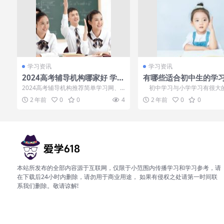
学习资讯
学习资讯
2024高考辅导机构哪家好 学费
有哪些适合初中生的学
是多少
法？
2024高考辅导机构推荐简单学习网、
初中学习与小学学习有很大
龙文教育、戴氏教育、正保远程教育、
初中是由小学向高中过渡的时
2 年前
0
0
4
2 年前
0
0
昂立教育、...
的身心发展也...
本站所发布的全部内容源于互联网，仅限于小范围内传播学习和学习参考，请
在下载后24小时内删除，请勿用于商业用途， 如果有侵权之处请第一时间联
系我们删除。敬请谅解!