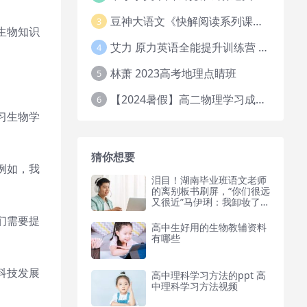
豆神大语文《快解阅读系列课教程完整》
3
生物知识
艾力 原力英语全能提升训练营 151G网课大合集
4
林萧 2023高考地理点睛班
5
【2024暑假】高二物理学习成长与规划系统1期
6
习生物学
。
猜你想要
例如，我
泪目！湖南毕业班语文老师
的离别板书刷屏，“你们很远
又很近”马伊琍：我卸妆了，
刘涛：我也卸妆了，再看高
们需要提
圆圆：差距真大
高中生好用的生物教辅资料
有哪些
科技发展
高中理科学习方法的ppt 高
中理科学习方法视频