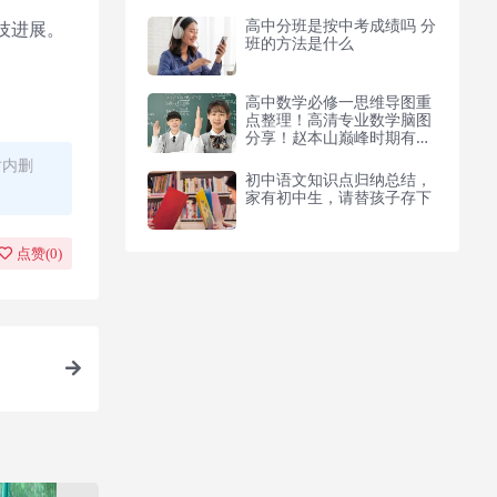
高中分班是按中考成绩吗 分
技进展。
班的方法是什么
高中数学必修一思维导图重
点整理！高清专业数学脑图
分享！赵本山巅峰时期有多
牛？抱着女明星不算啥，最
时内删
后一张才厉害
初中语文知识点归纳总结，
家有初中生，请替孩子存下
点赞(
0
)