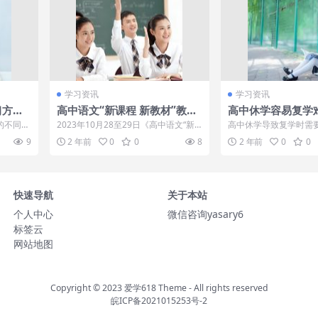
学习资讯
学习资讯
习方
高中语文“新课程 新教材”教学
高中休学容易复学
在山东省实验中学德润校区召
么说
的不同，
2023年10月28至29日《高中语文“新
高中休学导致复学时需
开乾隆出一上联，意图明显，
期，学生
课程 新教材”教学展示暨“名家论语文”...
难题是时间上的压力。
9
2 年前
0
0
8
2 年前
0
0
会持续数月至...
只有纪晓岚领悟到，下联对得
马屁横飞！
快速导航
关于本站
个人中心
微信咨询yasary6
标签云
网站地图
Copyright © 2023
爱学618 Theme
- All rights reserved
皖ICP备2021015253号-2