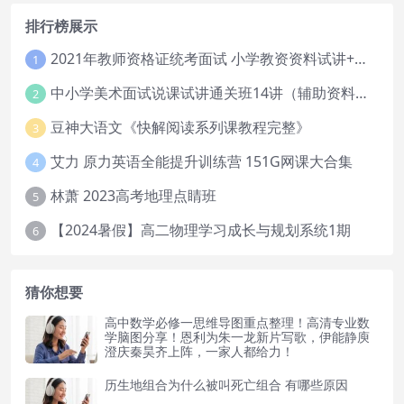
排行榜展示
2021年教师资格证统考面试 小学教资资料试讲+答辩
1
中小学美术面试说课试讲通关班14讲（辅助资料第一套）
2
豆神大语文《快解阅读系列课教程完整》
3
艾力 原力英语全能提升训练营 151G网课大合集
4
林萧 2023高考地理点睛班
5
【2024暑假】高二物理学习成长与规划系统1期
6
猜你想要
高中数学必修一思维导图重点整理！高清专业数
学脑图分享！恩利为朱一龙新片写歌，伊能静庾
澄庆秦昊齐上阵，一家人都给力！
历生地组合为什么被叫死亡组合 有哪些原因