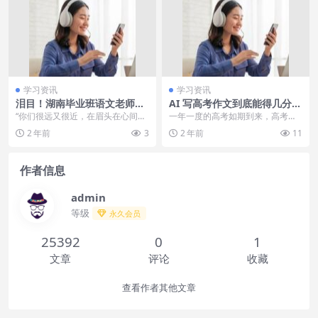
学习资讯
学习资讯
泪目！湖南毕业班语文老师的
AI 写高考作文到底能得几分？
离别板书刷屏，“你们很远又很
高中语文教师锐评！王健林接
“你们很远又很近，在眉头在心间，
一年一度的高考如期到来，高考所
近”宝宝半夜醒来“爸爸你压着
走孙女！黄一鸣发女儿视频，
就不在我身边。” 近日，湖南邵阳一
有题目中大家最喜闻乐见的作文
2 年前
3
2 年前
11
妈妈干什么”随后妈妈的回答，
外婆罕见露面，全家都是狠人
名高中语文老师...
题，也已经纷纷揭晓。往...
值得称赞
作者信息
admin
等级
永久会员
25392
0
1
文章
评论
收藏
查看作者其他文章