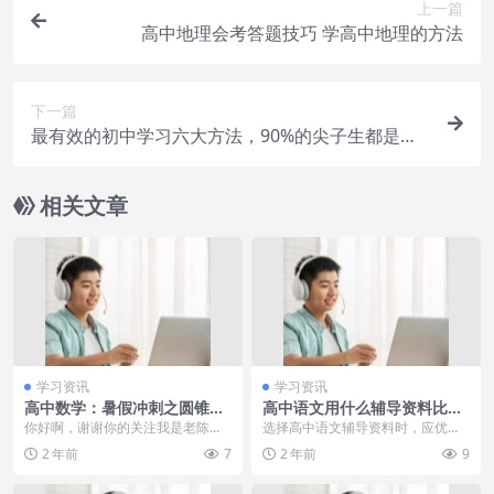
上一篇
高中地理会考答题技巧 学高中地理的方法
下一篇
最有效的初中学习六大方法，90%的尖子生都是这
么做的
相关文章
学习资讯
学习资讯
高中数学：暑假冲刺之圆锥曲
高中语文用什么辅导资料比较
线——椭圆入门+设而不求硬
好 哪些值得买
你好啊，谢谢你的关注我是老陈，
选择高中语文辅导资料时，应优先
解定理，你都学会了吗？
一个热爱数学的老师，坚持白天上
考虑与教材同步、内容权威且解析
2 年前
7
2 年前
9
课备课，下班后做自媒...
详尽的书籍。同时，关...