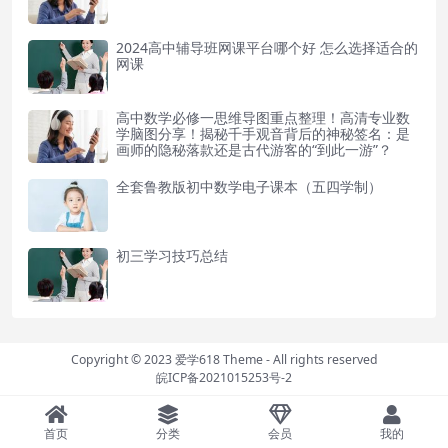
2024高中辅导班网课平台哪个好 怎么选择适合的
网课
高中数学必修一思维导图重点整理！高清专业数
学脑图分享！揭秘千手观音背后的神秘签名：是
画师的隐秘落款还是古代游客的“到此一游”？
全套鲁教版初中数学电子课本（五四学制）
初三学习技巧总结
Copyright © 2023
爱学618 Theme
- All rights reserved
皖ICP备2021015253号-2
首页
分类
会员
我的