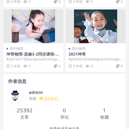
2 年前
7
0
2 年前
5
0
02...
遗....
高中物理
高中物理
坤哥物理-选修3-2同步课程-1
2021坤哥
1.07G-带讲义-25盘币
#pid163719{background-image:u
#pid260242{background-image:u
rl(\”...
rl(\”...
2 年前
5
0
2 年前
4
0
作者信息
admin
等级
永久会员
25392
0
1
文章
评论
收藏
查看作者其他文章