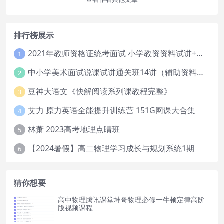
排行榜展示
2021年教师资格证统考面试 小学教资资料试讲+答辩
1
中小学美术面试说课试讲通关班14讲（辅助资料第一套）
2
豆神大语文《快解阅读系列课教程完整》
3
艾力 原力英语全能提升训练营 151G网课大合集
4
林萧 2023高考地理点睛班
5
【2024暑假】高二物理学习成长与规划系统1期
6
猜你想要
高中物理腾讯课堂坤哥物理必修一牛顿定律高阶
版视频课程