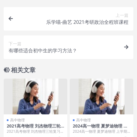
上一篇
乐学喵-曲艺 2021考研政治全程班课程
下一篇
有哪些适合初中生的学习方法？
相关文章
高中物理
高中物理
2021高考物理 刘杰物理三轮
2024高一物理 夏梦迪物理 上
复习押题课
学期
2021高考物理 刘杰物理三轮复习押
2024高一物理 夏梦迪物理 上学期
题课冲刺班群资料00.必读内容.jpg2
目录：夏梦迪高—-01-1.小初数物拾