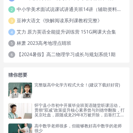
中小学美术面试说课试讲通关班14讲（辅助资料第一套）
2
豆神大语文《快解阅读系列课教程完整》
3
艾力 原力英语全能提升训练营 151G网课大合集
4
林萧 2023高考地理点睛班
5
【2024暑假】高二物理学习成长与规划系统1期
6
猜你想要
完整版高中化学方程式大全！(建议下载好好背)
怀宁县小市初中开展毕业班英语随堂听课活动，
贯彻“双减”政策提升核心素养曾与刘德华翻脸，打
吴京吐血，跟随成龙29年8万被开除，后靠打工维
持生计
高中数学老师很多，但能够教好高中数学的老师
很少