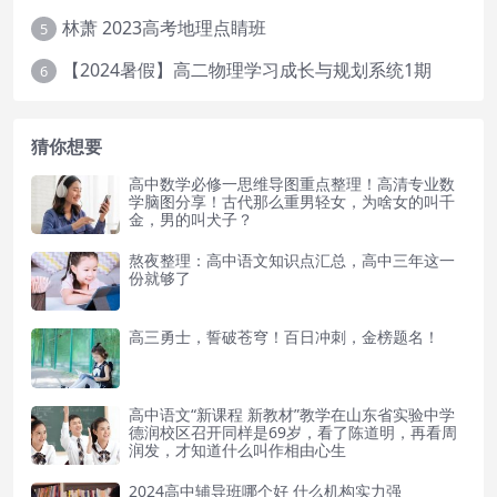
林萧 2023高考地理点睛班
5
【2024暑假】高二物理学习成长与规划系统1期
6
猜你想要
高中数学必修一思维导图重点整理！高清专业数
学脑图分享！古代那么重男轻女，为啥女的叫千
金，男的叫犬子？
熬夜整理：高中语文知识点汇总，高中三年这一
份就够了
高三勇士，誓破苍穹！百日冲刺，金榜题名！
高中语文“新课程 新教材”教学在山东省实验中学
德润校区召开同样是69岁，看了陈道明，再看周
润发，才知道什么叫作相由心生
2024高中辅导班哪个好 什么机构实力强