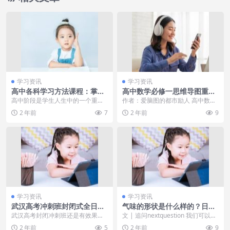
学习资讯
学习资讯
高中各科学习方法课程：掌握
高中数学必修一思维导图重点
高效学习技巧，提升学习效果
整理！高清专业数学脑图分
高中阶段是学生人生中的一个重要
作者：爱脑图的都市励人 高中数学
享！怼的好！记者考全红婵英
转折点，不仅需要面对繁重的学业
必修一书本重点有哪些？高中数学
2 年前
7
2 年前
9
文遭无情拒绝，红姐回应:不会
压力，还要为未来的人...
必修一思维导图怎么...
我不想知道
学习资讯
学习资讯
武汉高考冲刺班封闭式全日制
气味的形状是什么样的？日本
有用吗 哪家冲刺班好
十大不老女神
武汉高考封闭冲刺班还是有效果
文 | 追问nextquestion 我们可以用
的，但还是要看孩子学习态度是否
三棱镜分辨光线，用音调分辨声
2 年前
5
2 年前
9