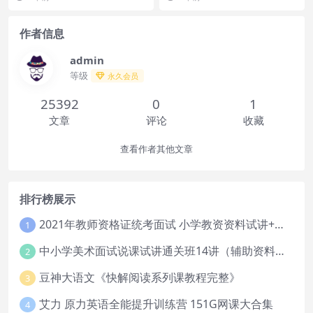
几积极。封闭式补课机构...
音，...
作者信息
admin
等级
永久会员
25392
0
1
文章
评论
收藏
查看作者其他文章
排行榜展示
2021年教师资格证统考面试 小学教资资料试讲+答辩
1
中小学美术面试说课试讲通关班14讲（辅助资料第一套）
2
豆神大语文《快解阅读系列课教程完整》
3
艾力 原力英语全能提升训练营 151G网课大合集
4