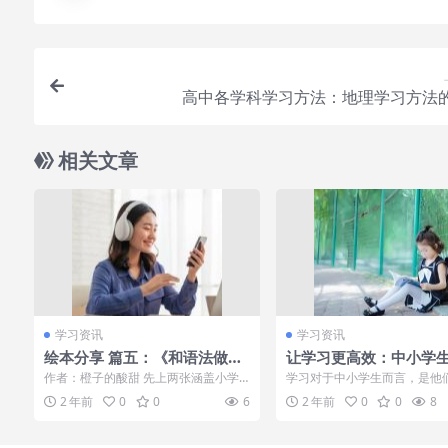
高中各学科学习方法：地理学习方法
相关文章
学习资讯
学习资讯
绘本分享 篇五：《和语法做朋
让学习更高效：中小学
友》，给语法做减法，让孩子
学习技巧！
作者：橙子的酸甜 先上两张涵盖小学
学习对于中小学生而言，是他
轻轻送松掌握154个语法要点
至初中的英语语法知识导图（含词性思
必经之路。在这段时间里面，
2 年前
0
0
6
2 年前
0
0
8
维导图和句法...
需要掌握一些...
靳东的老婆，于和伟的老婆，
张嘉译的老婆，差距一目了
然！