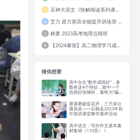
豆神大语文《快解阅读系列课教程完整》
3
艾力 原力英语全能提升训练营 151G网课大合集
4
林萧 2023高考地理点睛班
5
【2024暑假】高二物理学习成长与规划系统1期
6
猜你想要
高中女生“数学成绩好”，多
数有这4个特征，能中一个
也很好张继科，最终为“骗财
骗色”付出了代价
赛课磨砺促花开，三尺讲台
展风采——石棉县2023年初
中英语课堂教学展评活动
高中语文：写作作文基本素
材集锦（110页）！