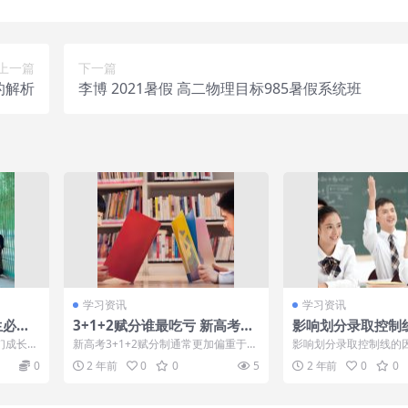
上一篇
下一篇
的解析
李博 2021暑假 高二物理目标985暑假系统班
学习资讯
学习资讯
生必备
3+1+2赋分谁最吃亏 新高考怎
影响划分录取控制
么选科好
哪些 划分条件是什
们成长的
新高考3+1+2赋分制通常更加偏重于考
影响划分录取控制线的
你的孩子
试成绩，如果一个学生在实践方面表现
校在各地的招生计划数;
0
2 年前
0
0
5
2 年前
0
0
出色但对...
成绩总体水平...