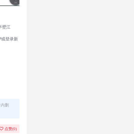
半壁江
P或登录新
时内删
点赞(
0
)