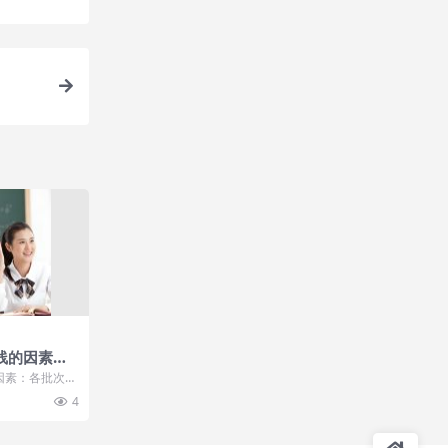
线的因素有
么
因素：各批次院
全体考生高考
4