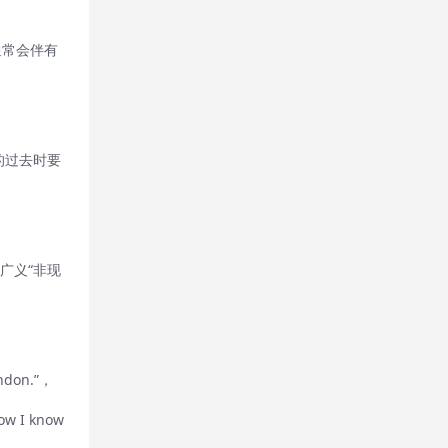
通常会伴有
的过去时要
有广义“非现
on.”，
I know