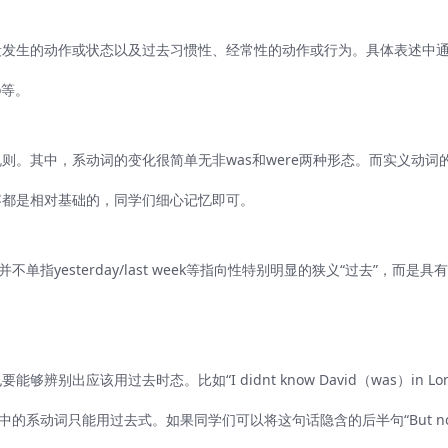
段发生的动作或状态以及过去习惯性、经常性的动作或行为。具体表述中
go等。
。其中，系动词的变化很简单无非was和were两种形态。而实义动词
容都是相对基础的，同学们细心记忆即可。
yesterday/last week等指向性特别明显的狭义“过去”，而是具
该用过去时态。比如“I didnt know David（was）in Lond
系动词只能用过去式。如果同学们可以将这句话隐含的后半句“But now 