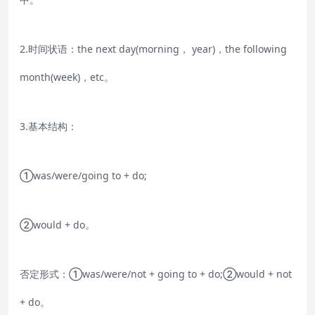
2.时间状语：the next day(morning， year)，the following
month(week)，etc。
3.基本结构：
①was/were/going to + do;
②would + do。
否定形式：①was/were/not + going to + do;②would + not
+ do。