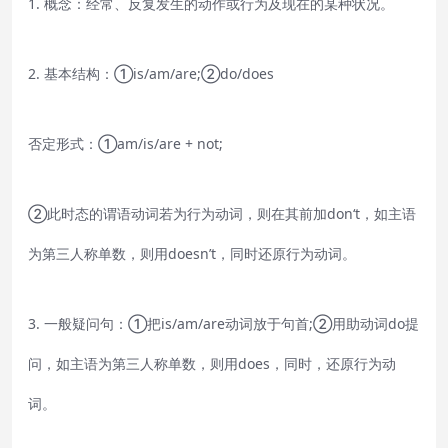
1. 概念：经常、反复发生的动作或行为及现在的某种状况。
2. 基本结构：①is/am/are;②do/does
否定形式：①am/is/are + not;
②此时态的谓语动词若为行为动词，则在其前加don‘t，如主语
为第三人称单数，则用doesn’t，同时还原行为动词。
3. 一般疑问句：①把is/am/are动词放于句首;②用助动词do提
问，如主语为第三人称单数，则用does，同时，还原行为动
词。