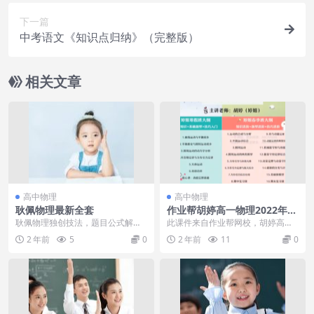
下一篇
中考语文《知识点归纳》（完整版）
相关文章
高中物理
高中物理
耿佩物理最新全套
作业帮胡婷高一物理2022年寒
假尖端班课程
耿佩物理独创技法，题目公式解
此课件来自作业帮网校，胡婷高一
决。
物理2022年寒假尖端班课程。此课
2 年前
5
0
2 年前
11
0
件主要知识点包括...