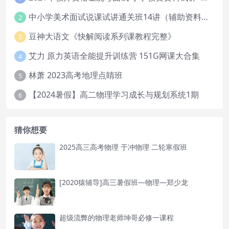
中小学美术面试说课试讲通关班14讲（辅助资料第一套）
2
豆神大语文《快解阅读系列课教程完整》
3
艾力 原力英语全能提升训练营 151G网课大合集
4
林萧 2023高考地理点睛班
5
【2024暑假】高二物理学习成长与规划系统1期
6
猜你想要
2025高三高考物理 于冲物理 二轮寒假班
[2020猿辅导]高三暑假班—物理—郑少龙
超级流弊的物理老师坤哥必修一课程