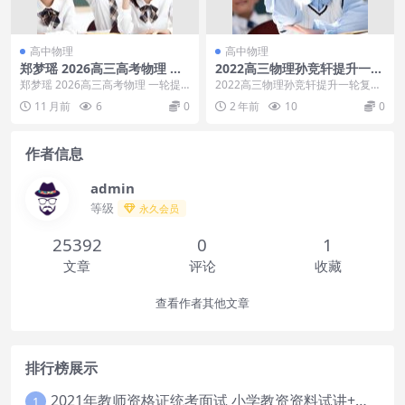
高中物理
高中物理
郑梦瑶 2026高三高考物理 一
2022高三物理孙竞轩提升一轮
轮提升暑假班
复习
郑梦瑶 2026高三高考物理 一轮提
2022高三物理孙竞轩提升一轮复习
升暑假班，郑梦瑶 2026高三高考物
目录：2022高三物理孙竞轩提升暑
11 月前
6
0
2 年前
10
0
理 一轮...
假班2、大招...
作者信息
admin
等级
永久会员
25392
0
1
文章
评论
收藏
查看作者其他文章
排行榜展示
2021年教师资格证统考面试 小学教资资料试讲+答辩
1